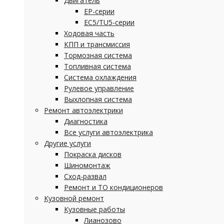
Двигатель
EP-серии
EC5/TU5-серии
Ходовая часть
КПП и трансмиссия
Тормозная система
Топливная система
Система охлаждения
Рулевое управление
Выхлопная система
Ремонт автоэлектрики
Диагностика
Все услуги автоэлектрика
Другие услуги
Покраска дисков
Шиномонтаж
Сход-развал
Ремонт и ТО кондиционеров
Кузовной ремонт
Кузовные работы
Лианозово