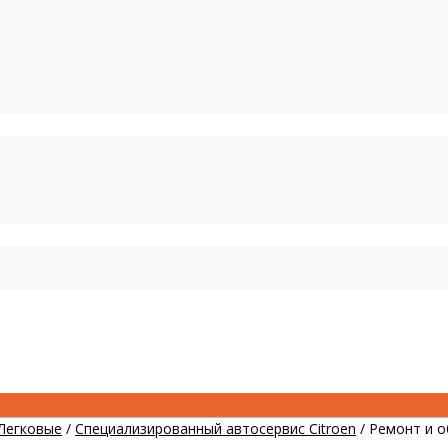
Легковые
/
Специализированный автосервис Citroen
/
Ремонт и о