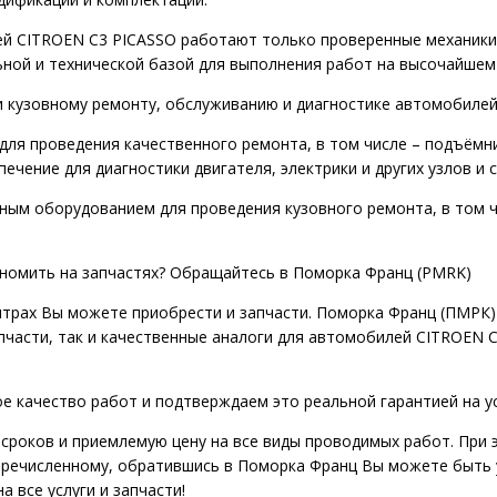
й CITROEN C3 PICASSO работают только проверенные механики 
ной и технической базой для выполнения работ на высочайшем
 и кузовному ремонту, обслуживанию и диагностике автомобиле
для проведения качественного ремонта, в том числе – подъёмн
печение для диагностики двигателя, электрики и других узлов и
ым оборудованием для проведения кузовного ремонта, в том ч
ономить на запчастях? Обращайтесь в Поморка Франц (PMRK)
нтрах Вы можете приобрести и запчасти. Поморка Франц (ПМРК)
апчасти, так и качественные аналоги для автомобилей CITROEN
е качество работ и подтверждаем это реальной гарантией на у
сроков и приемлемую цену на все виды проводимых работ. При 
еречисленному, обратившись в Поморка Франц Вы можете быть 
 все услуги и запчасти!