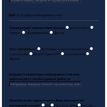
ШАГ 2.
Подбор необходимых услуг
Какие услуги сервиса Вам нужны
Диагностика
Ремонт
Обслуживание
Другое
Что случилось?
Проблемы с запуском/работой
Стуки/шумы
Диагностика КПП
Комплексная
Другое
Опишите симптомы неисправностей или
перечислите необходимые работы
Можем ли мы предложить Вам запчасти по
выгодным ценам?
Да
Нет, есть свои
Нет, не