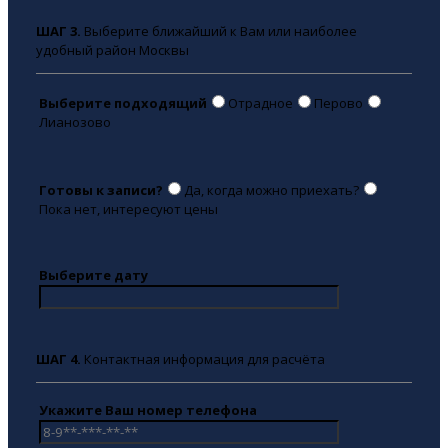
ШАГ 3.
Выберите ближайший к Вам или наиболее
удобный район Москвы
Выберите подходящий
Отрадное
Перово
Лианозово
Готовы к записи?
Да, когда можно приехать?
Пока нет, интересуют цены
Выберите дату
ШАГ 4.
Контактная информация для расчёта
Укажите Ваш номер телефона