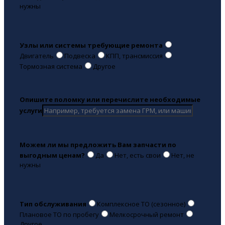
нужны
Узлы или системы требующие ремонта
Двигатель
Подвеска
КПП, трансмиссия
Тормозная система
Другое
Опишите поломку или перечислите необходимые
услуги
Можем ли мы предложить Вам запчасти по
выгодным ценам?
Да
Нет, есть свои
Нет, не
нужны
Тип обслуживания
Комплексное ТО (сезонное)
Плановое ТО по пробегу
Мелкосрочный ремонт
Другое