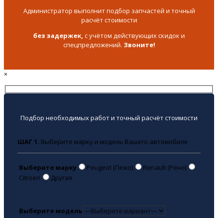
Администратор выполнит подбор запчастей и точный
расчёт стоимости
без задержек,
с учётом действующих скидок и
спецпредложений.
Звоните!
×
Подбор необходимых работ и точный расчёт стоимости
ШАГ 1.
Выберите марку и модель Вашего автомобиля
Выберите марку
Peugeot (Пежо)
Renault (Рено)
Citroen
Другая
Выберите модель