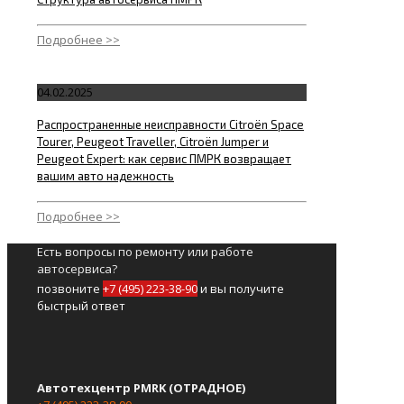
Подробнее >>
04.02.2025
Распространенные неисправности Citroën Space
Tourer, Peugeot Traveller, Citroën Jumper и
Peugeot Expert: как сервис ПМРК возвращает
вашим авто надежность
Подробнее >>
Есть вопросы по ремонту или работе
автосервиса?
позвоните
+7 (495) 223-38-90
и вы получите
быстрый ответ
Автотехцентр PMRK (ОТРАДНОЕ)