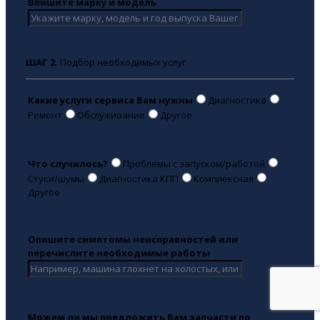
Впишите марку и модель
ШАГ 2.
Подбор необходимых услуг
Какие услуги сервиса Вам нужны
Диагностика
Ремонт
Обслуживание
Другое
Что случилось?
Проблемы с запуском/работой
Стуки/шумы
Диагностика КПП
Комплексная
Другое
Опишите симптомы неисправностей или
перечислите необходимые работы
Можем ли мы предложить Вам запчасти по