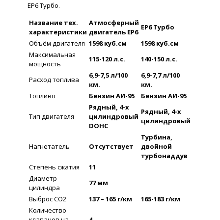
ЕР6 Турбо.
Название тех.
Атмосферный
ЕР6 Турбо
характеристики
двигатель ЕР6
Объём двигателя
1598 куб.см
1598 куб.см
Максимальная
115-120 л.с.
140-150 л.с.
мощность
6,9-7,5 л/100
6,9-7,7 л/100
Расход топлива
км.
км.
Топливо
Бензин АИ-95
Бензин АИ-95
Рядный, 4-х
Рядный, 4-х
Тип двигателя
цилиндровый
цилиндровый
DOHC
Турбина,
Нагнетатель
Отсутствует
двойной
турбонаддув
Степень сжатия
11
Диаметр
77 мм
цилиндра
Выброс СО2
137 – 165 г/км
165-183 г/км
Количество
клапанов на
4