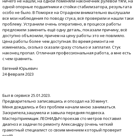
ничего не нашли, на одной поменяли наконечник рулевой тяги, на
одной опорные подшипники и стойки стабилизатора, результата
особо не было. В Поморке на Отрадном внимательно выслушали
все мои наблюдения по поводу стука, всё проверили и нашли таки
проблему. Устранили очень оперативно, в процессе работы
предложили заменить ещё одну деталь, показали причину, всё
доступно объяснили, причем на цену работы это не повлияло.
Цена работы более чем доступная. Во время ремонта не
изменилась, сколько сказали сразу столько и заплатил. Стук
наконец пропал. Отличная профессиональная работа, а мне есть
с чем сравнить.
Евгений Юрьевич
24 февраля 2023
Был в сервисе 25.01.2023.
Предварительно записавшись и опоздал на 30 минут.
Меня дождались и без проблем начали мною заниматься.
Заскрипела,зашумела и завыла передняя подвеска.
Мастер/приемщик ЛЕОНИДЫЧ проехав сто метров поставил
диагноз и задачи по ремонту Александру (очень четкий
грамотный специалист со своим мнением который проверит
все!!!).