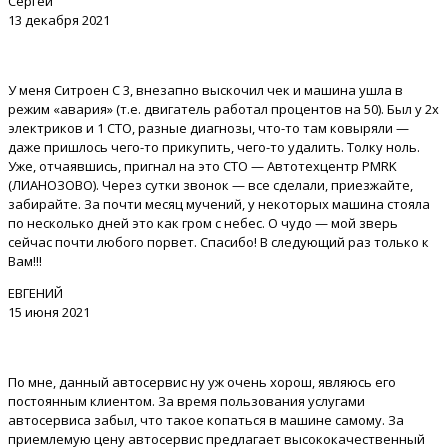
Сергей
13 декабря 2021
У меня Ситроен С 3, внезапно выскочил чек и машина ушла в
режим «авария» (т.е. двигатель работал процентов на 50). Был у 2х
электриков и 1 СТО, разные диагнозы, что-то там ковыряли —
даже пришлось чего-то прикупить, чего-то удалить. Толку ноль.
Уже, отчаявшись, пригнал на это СТО — Автотехцентр PMRK
(ЛИАНОЗОВО). Через сутки звонок — все сделали, приезжайте,
забирайте. За почти месяц мучений, у некоторых машина стояла
по несколько дней это как гром с небес. О чудо — мой зверь
сейчас почти любого порвет. Спасибо! В следующий раз только к
Вам!!!
ЕВГЕНИЙ
15 июня 2021
По мне, данный автосервис ну уж очень хорош, являюсь его
постоянным клиентом. За время пользования услугами
автосервиса забыл, что такое копаться в машине самому. За
приемлемую цену автосервис предлагает высококачественный