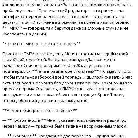
кондиционером пользоваться?». Но я-то понимал: игнорировать
проблему нельзя. Протекающий радиатор — это риск утечки
антифриза, перегрева двигателя, а в итоге — капремонта за
десятки тысяч. И тут жена вспомнила: ее коллега хвалил сервис
**ПМРК** — говорил, там берутся даже за сложные случаи и не
«разводят» на деньги.
**Визит в ПМРК: от страха к восторгу**
Приехал в ПМРК в тот же день. Меня встретил мастер Дмитрий —
спокойный, с улыбкой. Выслушал, кивнул: «Да, похоже на
радиатор. Сейчас проверим». Через 20 минут диагноз
подтвердился: **течь в радиаторе отопителя**. Но вместо того,
чтобы пугать «разборкой всей торпеды», Дмитрий сказал: «У нас
есть технология ремонта без демонтажа панели. Сэкономим вам
время и нервы». Оказалось, в ПМРК используют специальные
инструменты и знают «лазейки» в конструкции Space Tourer,
чтобы добраться до радиатора аккуратно.
**Ремонт: быстро, четко, с заботой**
— **Прозрачность:** Мне показали поврежденный радиатор
через камеру — трещина была видна невооруженным глазом.
— **Экономия:** Предложили два варианта — оригинальный