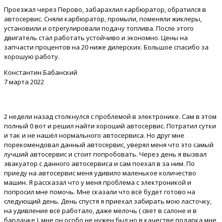
Проезжал через Перово, забарахлил карбюратор, обратился в
автосервис. Сняли карбюратор, промыли, поменяли жиклеры,
установили и отрегулировали подачу топлива. После этого
двигатель стал работать устойчиво и экономно. Цены на
запчасти процентов на 20 ниже дилерских. Большое спасибо за
хорошую работу.
Константин Бабанский
7 марта 2022
2 недели назад столкнулся с проблемой в электронике. Сам в этом
полный 0 вот и решил найти хороший автосервис. Потратил сутки
и так и не нашёл нормального автосервиса. Но друг мне
порекомендовал данный автосервис, уверял меня что это самый
лучший автосервис и стоит попробовать. Через день я вызвал
эвакуатор с данного автосервиса и сам поехал в за ним. По
приеду на автосервис меня удивило маленькое количество
машин. Я рассказал что у меня проблема с электроникой и
попросил мне помочь. Мне сказали что всё будет готово на
следующий день. День спустя я приехал забирать мою ласточку,
на удивление всё работало, даже мелочь ( свет в салоне и в
бардачке ), мне он особо не нужен был но в качестве подарка мне