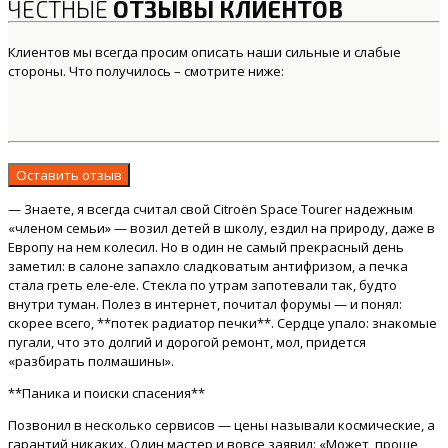
ЧЕСТНЫЕ
ОТЗЫВЫ КЛИЕНТОВ
Клиентов мы всегда просим описать наши сильные и слабые
стороны. Что получилось – смотрите ниже:
Оставить отзыв
— Знаете, я всегда считал свой Citroën Space Tourer надежным
«членом семьи» — возил детей в школу, ездил на природу, даже в
Европу на нем колесил. Но в один не самый прекрасный день
заметил: в салоне запахло сладковатым антифризом, а печка
стала греть еле-еле. Стекла по утрам запотевали так, будто
внутри туман. Полез в интернет, почитал форумы — и понял:
скорее всего, **потек радиатор печки**. Сердце упало: знакомые
пугали, что это долгий и дорогой ремонт, мол, придется
«разбирать полмашины».
**Паника и поиски спасения**
Позвонил в несколько сервисов — цены называли космические, а
гарантий никаких. Один мастер и вовсе заявил: «Может, проще