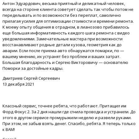
Антон Эдуардович, весьма приятный и деликатный человек,
всегда на стороне клиента советует сделать так чтобы потом не
переделывать и по возможности без переплат, самолично
прилагая усилия для оптимизации стоимости и времени ремонта.
К моему опыту общения в отрадном, в лианозово прибавилось
еще большая информативность каждого шага ремонта с видео
уведомлениями. Замечательные мастера при возможности
восстанавливают родные детали кузова, геометрия как до
аварии. Если после приема авто обнаружатся помарки, по —
вашему мнению, их устранят без проблем и ваших затрат.
Большая благодарность и Сергею Викторовичу — основателю
Поморки за достойные кадры.
Дмитриев Сергей Сергеевич
13 декабря 2021
Классный сервис, точнее ребята, что работают. Притащил им
Форд Фокус 2. За 2 дня нашли где сгнила проводка и устранили. До
этого в другом сервисе промурыжили неделю и развели руками.
При этом, не забыв взять денег. Спасибо, ребята. Я теперь только
к ВАМ!