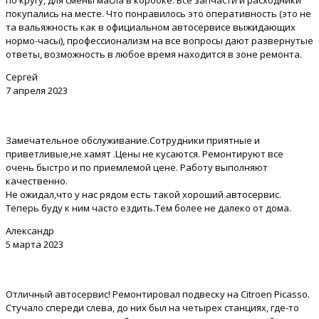
по кругу, для смены масла в коробке. Все запчасти и расходники
покупались на месте. Что понравилось это оперативность (это не
та вальяжность как в официальном автосервисе выжидающих
нормо-часы), профессионализм на все вопросы дают развернутые
ответы, возможность в любое время находится в зоне ремонта.
Сергей
7 апреля 2023
Замечательное обслуживание.Сотрудники приятные и
приветливые,не хамят .Цены не кусаются. Ремонтируют все
очень быстро и по приемлемой цене. Работу выполняют
качественно.
Не ожидал,что у нас рядом есть такой хороший автосервис.
Теперь буду к ним часто ездить.Тем более не далеко от дома.
Александр
5 марта 2023
Отличный автосервис! Ремонтировал подвеску на Citroen Picasso.
Стучало спереди слева, до них был на четырех станциях, где-то