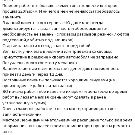
По мере работ все больше элементов в подвеске (которая
прошла 220тыс км. И ничего в ней не менялось) требовалось
заменить.
Я давний клиент этого сервиса. НО даже мне всегда
демонстрируется старая зап.часть и обосновывается
необходимость ее замены.(с показом разрывов резинок,люфтов
подтеканий,и убитых подшипников).
Старые зап.части откладывают перед тобой.
Зап.части у них есть в наличии или приезжай со своими.
Присутствие в ремзоне у своего автомобиля не запрещено.
Получаешь много советов у механика.
Давним клиентам если не хватает денег дают возможность
привезти деньги через 1.2 дня.
Постоянные клиенты пользуются хорошими скидками (на
производимые работы и зап.части).
ДО начала работ тебе известно их время и цена (если во время
работ вылезает мелкая хрень могут сделать в ранее
установленную сумму).
Очень слаженно работает связка мастер приемщик-отдел
зап.часть-механник.
Мастера Леонидыч и Анатольевич на ресепшене только во время
оформления авто,далее в ремзоне мониторят процессы ремонта
авто.