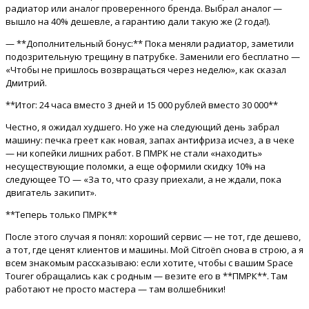
радиатор или аналог проверенного бренда. Выбрал аналог —
вышло на 40% дешевле, а гарантию дали такую же (2 года!).
— **Дополнительный бонус:** Пока меняли радиатор, заметили
подозрительную трещину в патрубке. Заменили его бесплатно —
«Чтобы не пришлось возвращаться через неделю», как сказал
Дмитрий.
**Итог: 24 часа вместо 3 дней и 15 000 рублей вместо 30 000**
Честно, я ожидал худшего. Но уже на следующий день забрал
машину: печка греет как новая, запах антифриза исчез, а в чеке
— ни копейки лишних работ. В ПМРК не стали «находить»
несуществующие поломки, а еще оформили скидку 10% на
следующее ТО — «За то, что сразу приехали, а не ждали, пока
двигатель закипит».
**Теперь только ПМРК**
После этого случая я понял: хороший сервис — не тот, где дешево,
а тот, где ценят клиентов и машины. Мой Citroën снова в строю, а я
всем знакомым рассказываю: если хотите, чтобы с вашим Space
Tourer обращались как с родным — везите его в **ПМРК**. Там
работают не просто мастера — там волшебники!