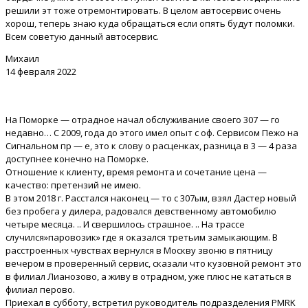
решили эт тоже отремонтировать. В целом автосервис очень
хорош, теперь знаю куда обращаться если опять будут поломки.
Всем советую данный автосервис.
Михаил
14 февраля 2022
На Поморке — отрадное начал обслуживание своего 307 — го
недавно… С 2009, года до этого имел опыт с оф. Сервисом Пежо на
Сигнальном пр — е, это к слову о расценках, разница в 3 — 4 раза
доступнее конечно на Поморке.
Отношение к клиенту, время ремонта и сочетание цена —
качество: претензий не имею.
В этом 2018 г. Расстался наконец — то с 307ым, взял Дастер новый
без пробега у дилера, радовался девственному автомобилю
четыре месяца. .. И свершилось страшное. .. На трассе
случился»паровозик» где я оказался третьим замыкающим. В
расстроенных чувствах вернулся в Москву звоню в пятницу
вечером в проверенный сервис, сказали что кузовной ремонт это
в филиал Лианозово, а живу в отрадном, уже плюс не кататься в
филиал перово.
Приехал в субботу, встретил руководитель подразделения PMRK