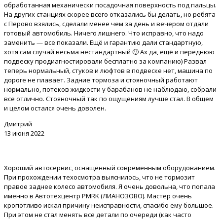
обработанная механически посадочная поверхность под пальцы.
На других станциях скорее всего отказались бы делать, но ребята
с Перово взялись, сделали менее чем за день и вечером отдали
готовый автомобиль. Ничего лишнего. Что исправно, что надо
заменить — все показали. Ещё и гарантию дали стандартную,
хотя сам случай весьма нестандартный 🙂 Ах да, ещё и переднюю
подвеску продиагностировали бесплатно за компанию) Развал
теперь нормальный, стуков и люфтов в подвеске нет, машина по
дороге не плавает. Задние тормоза и стояночный работают
нормально, потеков жидкости у барабанов не наблюдаю, собрали
все отлично. Стояночный так по ощущениям лучше стал. В общем
и целом остался очень доволен.
Дмитрий
13 июня 2022
Хороший автосервис, оснащённый современным оборудованием.
При прохождении техосмотра выяснилось, что не тормозит
правое заднее колесо автомобиля. Я очень довольна, что попала
именно в Автотехцентр PMRK (ЛИАНОЗОВО). Мастер очень
кропотливо искал причину неисправности, спасибо ему большое.
При этом не стал менять все детали по очереди (как часто