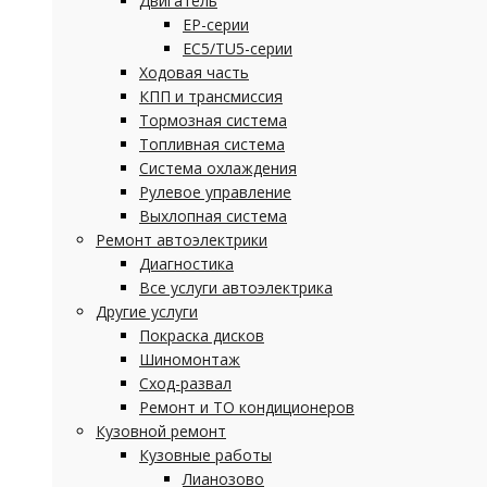
Двигатель
EP-серии
EC5/TU5-серии
Ходовая часть
КПП и трансмиссия
Тормозная система
Топливная система
Система охлаждения
Рулевое управление
Выхлопная система
Ремонт автоэлектрики
Диагностика
Все услуги автоэлектрика
Другие услуги
Покраска дисков
Шиномонтаж
Сход-развал
Ремонт и ТО кондиционеров
Кузовной ремонт
Кузовные работы
Лианозово