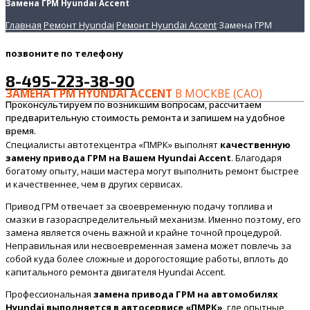
Замена ГРМ Hyundai Accent
Главная
Ремонт Hyundai
Ремонт Hyundai Accent
Замена ГРМ
позвоните
по телефону
8-495-223-38-90
ЗАМЕНА ГРМ HYUNDAI ACCENT
В МОСКВЕ (САО)
Проконсультируем по возникшим вопросам, рассчитаем
предварительную стоимость ремонта и запишем на удобное
время.
Специалисты автотехцентра «ПМРК» выполнят
качественную
замену привода ГРМ на Вашем Hyundai Accent
. Благодаря
богатому опыту, наши мастера могут выполнить ремонт быстрее
и качественнее, чем в других сервисах.
Привод ГРМ отвечает за своевременную подачу топлива и
смазки в газораспределительный механизм. Именно поэтому, его
замена является очень важной и крайне точной процедурой.
Неправильная или несвоевременная замена может повлечь за
собой куда более сложные и дорогостоящие работы, вплоть до
капитального ремонта двигателя Hyundai Accent.
Профессиональная
замена привода ГРМ на автомобилях
Hyundai выполняется в автосервисе «ПМРК»
, где опытные