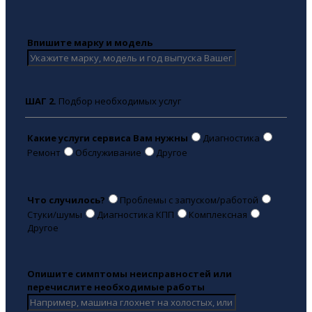
Впишите марку и модель
ШАГ 2.
Подбор необходимых услуг
Какие услуги сервиса Вам нужны
Диагностика
Ремонт
Обслуживание
Другое
Что случилось?
Проблемы с запуском/работой
Стуки/шумы
Диагностика КПП
Комплексная
Другое
Опишите симптомы неисправностей или
перечислите необходимые работы