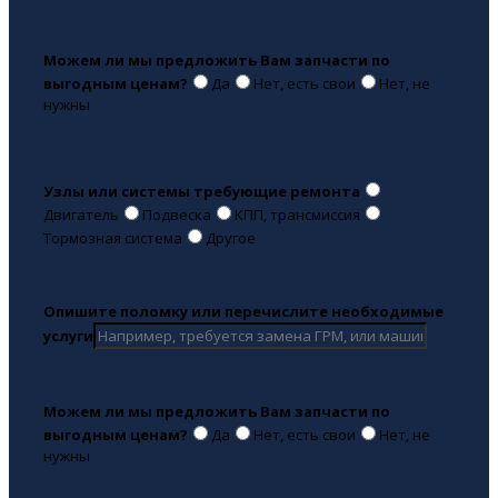
Можем ли мы предложить Вам запчасти по
выгодным ценам?
Да
Нет, есть свои
Нет, не
нужны
Узлы или системы требующие ремонта
Двигатель
Подвеска
КПП, трансмиссия
Тормозная система
Другое
Опишите поломку или перечислите необходимые
услуги
Можем ли мы предложить Вам запчасти по
выгодным ценам?
Да
Нет, есть свои
Нет, не
нужны