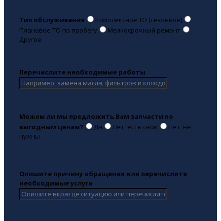
Тип обслуживания
Комплексное ТО (сезонное)
Плановое ТО по пробегу
Мелкосрочный ремонт
Другое
Перечислите необходимые работы
Можем ли мы предложить Вам запчасти по
выгодным ценам?
Да
Нет, есть свои
Нет, не
нужны
Опишите причину обращения или перечислите
необходимые услуги