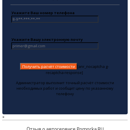
Укажите Ваш номер телефона
Укажите Вашу электронную почту
[anr_nocaptcha g-
recaptcha-response]
Администратор выполнит точный расчёт стоимости
необходимых работ и сообщит цену по указанному
телефону
×
Отзыв о автосервисе Pomorka.RU