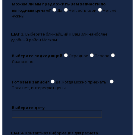
Можем ли мы предложить Вам запчасти по
выгодным ценам?
Да
Нет, есть свои
Нет, не
нужны
ШАГ 3.
Выберите ближайший к Вам или наиболее
удобный район Москвы
Выберите подходящий
Отрадное
Перово
Лианозово
Готовы к записи?
Да, когда можно приехать?
Пока нет, интересуют цены
Выберите дату
ШАГ 4.
Контактная информация для расчёта