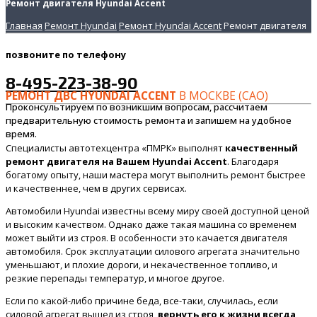
Ремонт двигателя Hyundai Accent
Главная
Ремонт Hyundai
Ремонт Hyundai Accent
Ремонт двигателя
позвоните
по телефону
8-495-223-38-90
РЕМОНТ ДВС HYUNDAI ACCENT
В МОСКВЕ (САО)
Проконсультируем по возникшим вопросам, рассчитаем
предварительную стоимость ремонта и запишем на удобное
время.
Специалисты автотехцентра «ПМРК» выполнят
качественный
ремонт двигателя на Вашем Hyundai Accent
. Благодаря
богатому опыту, наши мастера могут выполнить ремонт быстрее
и качественнее, чем в других сервисах.
Автомобили Hyundai известны всему миру своей доступной ценой
и высоким качеством. Однако даже такая машина со временем
может выйти из строя. В особенности это качается двигателя
автомобиля. Срок эксплуатации силового агрегата значительно
уменьшают, и плохие дороги, и некачественное топливо, и
резкие перепады температур, и многое другое.
Если по какой-либо причине беда, все-таки, случилась, если
силовой агрегат вышел из строя,
вернуть его к жизни всегда