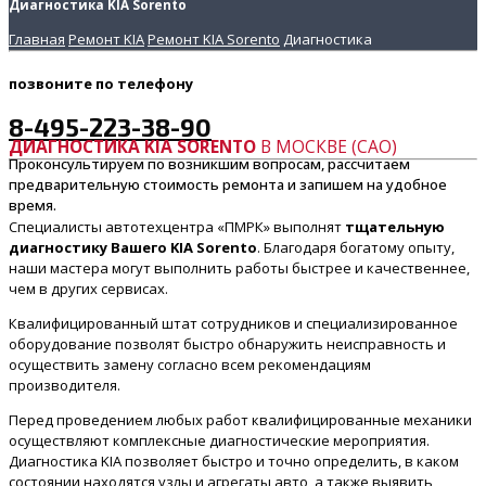
Диагностика KIA Sorento
Главная
Ремонт KIA
Ремонт KIA Sorento
Диагностика
позвоните
по телефону
8-495-223-38-90
ДИАГНОСТИКА KIA SORENTO
В МОСКВЕ (САО)
Проконсультируем по возникшим вопросам, рассчитаем
предварительную стоимость ремонта и запишем на удобное
время.
Специалисты автотехцентра «ПМРК» выполнят
тщательную
диагностику Вашего KIA Sorento
. Благодаря богатому опыту,
наши мастера могут выполнить работы быстрее и качественнее,
чем в других сервисах.
Квалифицированный штат сотрудников и специализированное
оборудование позволят быстро обнаружить неисправность и
осуществить замену согласно всем рекомендациям
производителя.
Перед проведением любых работ квалифицированные механики
осуществляют комплексные диагностические мероприятия.
Диагностика KIA позволяет быстро и точно определить, в каком
состоянии находятся узлы и агрегаты авто, а также выявить