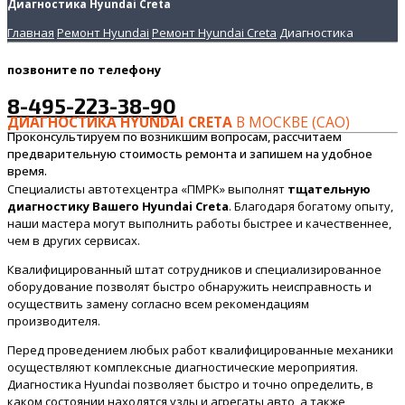
Диагностика Hyundai Creta
Главная
Ремонт Hyundai
Ремонт Hyundai Creta
Диагностика
позвоните
по телефону
8-495-223-38-90
ДИАГНОСТИКА HYUNDAI CRETA
В МОСКВЕ (САО)
Проконсультируем по возникшим вопросам, рассчитаем
предварительную стоимость ремонта и запишем на удобное
время.
Специалисты автотехцентра «ПМРК» выполнят
тщательную
диагностику Вашего Hyundai Creta
. Благодаря богатому опыту,
наши мастера могут выполнить работы быстрее и качественнее,
чем в других сервисах.
Квалифицированный штат сотрудников и специализированное
оборудование позволят быстро обнаружить неисправность и
осуществить замену согласно всем рекомендациям
производителя.
Перед проведением любых работ квалифицированные механики
осуществляют комплексные диагностические мероприятия.
Диагностика Hyundai позволяет быстро и точно определить, в
каком состоянии находятся узлы и агрегаты авто, а также