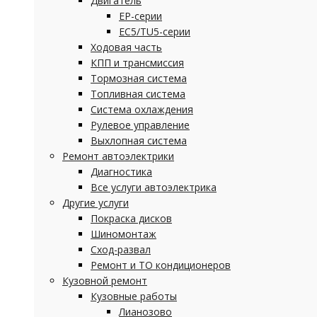
Двигатель
EP-серии
EC5/TU5-серии
Ходовая часть
КПП и трансмиссия
Тормозная система
Топливная система
Система охлаждения
Рулевое управление
Выхлопная система
Ремонт автоэлектрики
Диагностика
Все услуги автоэлектрика
Другие услуги
Покраска дисков
Шиномонтаж
Сход-развал
Ремонт и ТО кондиционеров
Кузовной ремонт
Кузовные работы
Лианозово