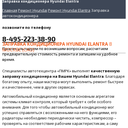
Заправка кондиционера Hyundai Elantra
Главная
Ремонт Hyundai
Ремонт Hyundai Elantra
Заправка
автокондиционера
позвоните
по телефону
8-495-223-38-90
ЗАПРАВКА КОНДИЦИОНЕРА HYUNDAI ELANTRA
В
Проконсультируем по возникшим вопросам, рассчитаем
МОСКВЕ (САО)
предварительную стоимость ремонта и запишем на удобное
время.
Специалисты автотехцентра «ПМРК» выполнят
качественную
заправку кондиционера на Вашем Hyundai Elantra
. Благодаря
богатому опыту, наши мастера могут выполнить ремонт быстрее
и качественнее, чем в других сервисах.
Автомобильный кондиционер является основным агрегатом
системы климат-контроля, который требует к себе особого
внимания. Для того чтобы автомобильный кондиционер мог
успешно справляться с возложенными на него функциями, его
радиаторы необходимо периодически чистить, компрессор –
проверять на соответствие рабочим характеристикам, а саму