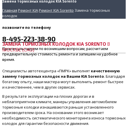
Замена тормозных колодок KIA Sorento
Главная
Ремонт KIA
Ремонт KIA Sorento
Замена тормозных
колодок
позвоните
по телефону
8-495-223-38-90
ЗАМЕНА ТОРМОЗНЫХ КОЛОДОК KIA SORENTO
В
Проконсультируем по возникшим вопросам, рассчитаем
МОСКВЕ (САО)
предварительную стоимость ремонта и запишем на удобное
время.
Специалисты автотехцентра «ПМРК» выполнят
качественную
замену тормозных колодок на Вашем KIA Sorento
. Благодаря
богатому опыту, наши мастера могут выполнить ремонт быстрее
и качественнее, чем в других сервисах.
В результате эксплуатации на плохих дорогах и в
неблагоприятном климате, манеры управления автомобилем
тормозные колодки изнашиваются раньше установленного
производителем срока. На основании этого возникает
необходимость систематического мониторинга износа тормозных
колодок для гарантии безопасности движения.