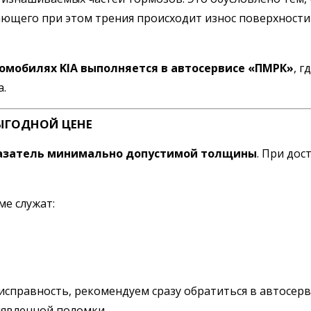
ающего при этом трения происходит износ поверхности
омобилях KIA выполняется в автосервисе «ПМРК»
, 
а.
ЫГОДНОЙ ЦЕНЕ
азатель минимально допустимой толщины
. При дос
е служат:
правность, рекомендуем сразу обратиться в автосерви
ыявленной поломки.