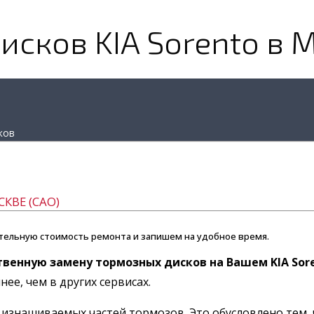
сков KIA Sorento в 
ков
КВЕ (САО)
тельную стоимость ремонта и запишем на удобное время.
твенную замену тормозных дисков на Вашем KIA Sor
ее, чем в других сервисах.
 изнашиваемых частей тормозов. Это обусловлено тем,