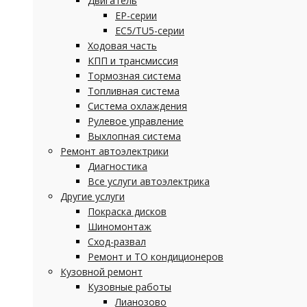
Двигатель
EP-серии
EC5/TU5-серии
Ходовая часть
КПП и трансмиссия
Тормозная система
Топливная система
Система охлаждения
Рулевое управление
Выхлопная система
Ремонт автоэлектрики
Диагностика
Все услуги автоэлектрика
Другие услуги
Покраска дисков
Шиномонтаж
Сход-развал
Ремонт и ТО кондиционеров
Кузовной ремонт
Кузовные работы
Лианозово