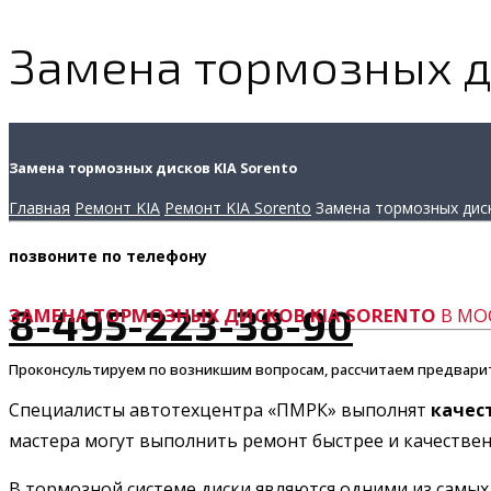
Замена тормозных ди
Замена тормозных дисков KIA Sorento
Главная
Ремонт KIA
Ремонт KIA Sorento
Замена тормозных дис
позвоните
по телефону
8-495-223-38-90
ЗАМЕНА ТОРМОЗНЫХ ДИСКОВ KIA SORENTO
В МОС
Проконсультируем по возникшим вопросам, рассчитаем предвари
Специалисты автотехцентра «ПМРК» выполнят
качес
мастера могут выполнить ремонт быстрее и качественн
В тормозной системе диски являются одними из самых