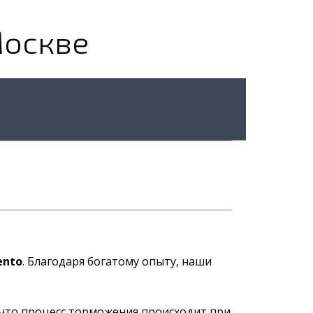
Москве
ento
. Благодаря богатому опыту, наши
 что процесс торможения происходит при