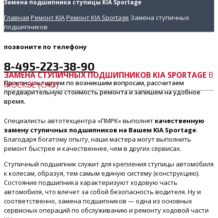
Замена подшипника ступицы KIA Sportage
Главная
Ремонт KIA
Ремонт KIA Sportage
Замена ступичных
подшипников
позвоните
по телефону
8-495-223-38-90
ЗАМЕНА СТУПИЧНЫХ ПОДШИПНИКОВ KIA SPORTAGE
В
Проконсультируем по возникшим вопросам, рассчитаем
МОСКВЕ (САО)
предварительную стоимость ремонта и запишем на удобное
время.
Специалисты автотехцентра «ПМРК» выполнят
качественную
замену ступичных подшипников на Вашем KIA Sportage
.
Благодаря богатому опыту, наши мастера могут выполнить
ремонт быстрее и качественнее, чем в других сервисах.
Ступичный подшипник служит для крепления ступицы автомобиля
к колесам, образуя, тем самым единую систему (конструкцию).
Состояние подшипника характеризуют ходовую часть
автомобиля, что влечет за собой безопасность водителя. Ну и
соответственно, замена подшипников — одна из основных
сервисных операций по обслуживанию и ремонту ходовой части