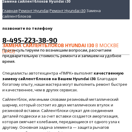
Замена сайлентблоков Hyundai i30
Главная
Ремонт Hyundai
Ремонт Hyundai i30
Замена
сайлентблоков
позвоните
по телефону
8-495-223-38-90
ЗАМЕНА САЙЛЕНТБЛОКОВ HYUNDAI I30
В МОСКВЕ
Проконсультируем по возникшим вопросам, рассчитаем
(САО)
предварительную стоимость ремонта и запишем на удобное
время.
Специалисты автотехцентра «ПМРК» выполнят
качественную
замену сайлентблоков на Вашем Hyundai i30
. Благодаря
богатому опыту, наши мастера могут выполнить ремонт быстрее
и качественнее, чем в других сервисах.
Сайлентблок, или иными словами резиновый металлический
шарнир, который состоит из двух металлических втулок и
резиновой вставки. Сайлентблоки служат для соединения
деталей подвески и за счет вставки создается амортизация,
которая смягчает колебания, передающиеся от одного узла к
другому. Основная задача элемента — защита рычагов