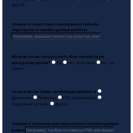
Другое
Опишите симптомы неисправностей или
перечислите необходимые работы
Можем ли мы предложить Вам запчасти по
выгодным ценам?
Да
Нет, есть свои
Нет, не
нужны
Узлы или системы требующие ремонта
Двигатель
Подвеска
КПП, трансмиссия
Тормозная система
Другое
Опишите поломку или перечислите необходимые
услуги