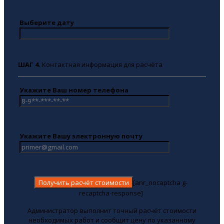
Выберите дату
ШАГ 4.
Контактная информация для расчёта
Укажите Ваш номер телефона
Укажите Вашу электронную почту
[anr_nocaptcha g-
recaptcha-response]
Администратор выполнит точный расчёт стоимости
необходимых работ и сообщит цену по указанному