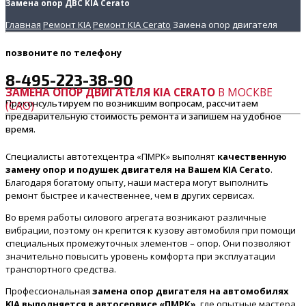
Замена опор ДВС KIA Cerato
Главная
Ремонт KIA
Ремонт KIA Cerato
Замена опор двигателя
позвоните
по телефону
8-495-223-38-90
ЗАМЕНА ОПОР ДВИГАТЕЛЯ KIA CERATO
В МОСКВЕ
Проконсультируем по возникшим вопросам, рассчитаем
(САО)
предварительную стоимость ремонта и запишем на удобное
время.
Специалисты автотехцентра «ПМРК» выполнят
качественную
замену опор и подушек двигателя на Вашем KIA Cerato
.
Благодаря богатому опыту, наши мастера могут выполнить
ремонт быстрее и качественнее, чем в других сервисах.
Во время работы силового агрегата возникают различные
вибрации, поэтому он крепится к кузову автомобиля при помощи
специальных промежуточных элементов – опор. Они позволяют
значительно повысить уровень комфорта при эксплуатации
транспортного средства.
Профессиональная
замена опор двигателя на автомобилях
KIA выполняется в автосервисе «ПМРК»
, где опытные мастера