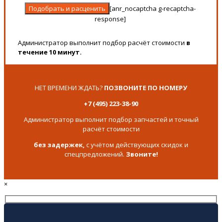
[anr_nocaptcha g-recaptcha-
response]
Администратор выполнит подбор расчёт стоимости
в
течение 10 минут.
НЕТ ВРЕМЕНИ ЖДАТЬ?
ПОЗВОНИТЕ ПО НОМЕРУ
+7 (495) 223-38-90
Администратор выполнит подбор запчастей и точный
расчёт стоимости
без задержек,
с учётом действующих скидок и
спецпредложений.
Звоните!
×