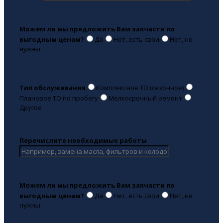
Можем ли мы предложить Вам запчасти по
выгодным ценам?
Да
Нет, есть свои
Нет, не
нужны
Тип обслуживания
Комплексное ТО (сезонное)
Плановое ТО по пробегу
Мелкосрочный ремонт
Другое
Перечислите необходимые работы
Можем ли мы предложить Вам запчасти по
выгодным ценам?
Да
Нет, есть свои
Нет, не
нужны