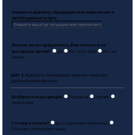
Опишите причину обращения или перечислите
необходимые услуги
Можем ли мы предложить Вам запчасти по
выгодным ценам?
Да
Нет, есть свои
Нет, не
нужны
ШАГ 3.
Выберите ближайший к Вам или наиболее
удобный район Москвы
Выберите подходящий
Отрадное
Перово
Лианозово
Готовы к записи?
Да, когда можно приехать?
Пока нет, интересуют цены