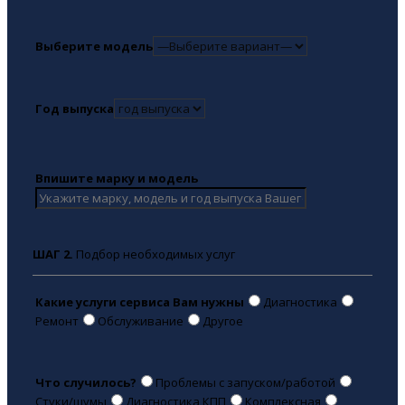
Выберите модель
Год выпуска
Впишите марку и модель
ШАГ 2.
Подбор необходимых услуг
Какие услуги сервиса Вам нужны
Диагностика
Ремонт
Обслуживание
Другое
Что случилось?
Проблемы с запуском/работой
Стуки/шумы
Диагностика КПП
Комплексная