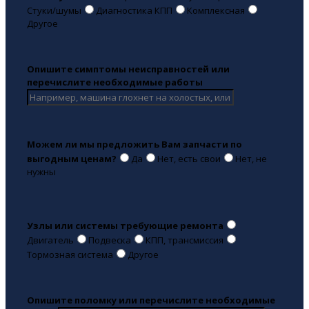
Стуки/шумы
Диагностика КПП
Комплексная
Другое
Опишите симптомы неисправностей или
перечислите необходимые работы
Можем ли мы предложить Вам запчасти по
выгодным ценам?
Да
Нет, есть свои
Нет, не
нужны
Узлы или системы требующие ремонта
Двигатель
Подвеска
КПП, трансмиссия
Тормозная система
Другое
Опишите поломку или перечислите необходимые