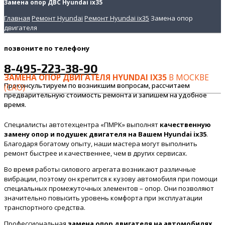
Замена опор ДВС Hyundai ix35
Главная
Ремонт Hyundai
Ремонт Hyundai ix35
Замена опор
двигателя
позвоните
по телефону
8-495-223-38-90
ЗАМЕНА ОПОР ДВИГАТЕЛЯ HYUNDAI IX35
В МОСКВЕ
Проконсультируем по возникшим вопросам, рассчитаем
(САО)
предварительную стоимость ремонта и запишем на удобное
время.
Специалисты автотехцентра «ПМРК» выполнят
качественную
замену опор и подушек двигателя на Вашем Hyundai ix35
.
Благодаря богатому опыту, наши мастера могут выполнить
ремонт быстрее и качественнее, чем в других сервисах.
Во время работы силового агрегата возникают различные
вибрации, поэтому он крепится к кузову автомобиля при помощи
специальных промежуточных элементов – опор. Они позволяют
значительно повысить уровень комфорта при эксплуатации
транспортного средства.
Профессиональная
замена опор двигателя на автомобилях