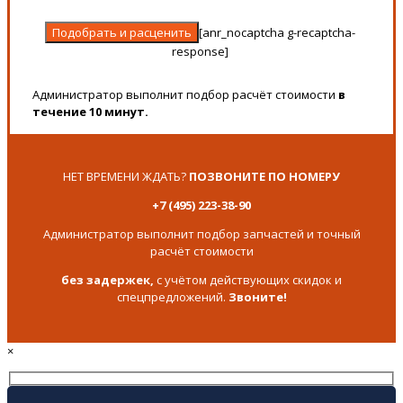
[anr_nocaptcha g-recaptcha-
response]
Администратор выполнит подбор расчёт стоимости
в
течение 10 минут.
НЕТ ВРЕМЕНИ ЖДАТЬ?
ПОЗВОНИТЕ ПО НОМЕРУ
+7 (495) 223-38-90
Администратор выполнит подбор запчастей и точный
расчёт стоимости
без задержек,
с учётом действующих скидок и
спецпредложений.
Звоните!
×