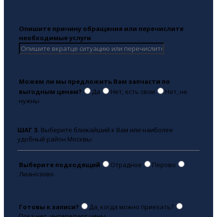
Опишите причину обращения или перечислите
необходимые услуги
Можем ли мы предложить Вам запчасти по
выгодным ценам?
Да
Нет, есть свои
Нет, не
нужны
ШАГ 3.
Выберите ближайший к Вам или наиболее
удобный район Москвы
Выберите подходящий
Отрадное
Перово
Лианозово
Готовы к записи?
Да, когда можно приехать?
Пока нет, интересуют цены