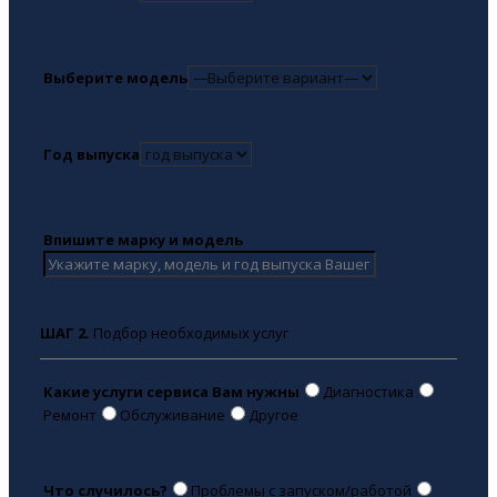
Выберите модель
Год выпуска
Впишите марку и модель
ШАГ 2.
Подбор необходимых услуг
Какие услуги сервиса Вам нужны
Диагностика
Ремонт
Обслуживание
Другое
Что случилось?
Проблемы с запуском/работой