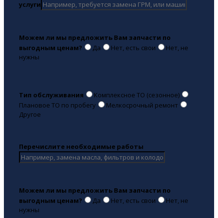
услуги
Можем ли мы предложить Вам запчасти по
выгодным ценам?
Да
Нет, есть свои
Нет, не
нужны
Тип обслуживания
Комплексное ТО (сезонное)
Плановое ТО по пробегу
Мелкосрочный ремонт
Другое
Перечислите необходимые работы
Можем ли мы предложить Вам запчасти по
выгодным ценам?
Да
Нет, есть свои
Нет, не
нужны