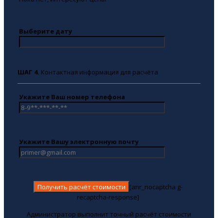
Выберите дату
ШАГ 4.
Контактная информация для расчёта
Укажите Ваш номер телефона
Укажите Вашу электронную почту
[anr_nocaptcha g-
recaptcha-response]
Администратор выполнит точный расчёт стоимости