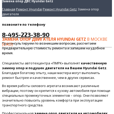
Замена опор ДВС Hyundai Getz
Главная
Ремонт Hyundai
Ремонт Hyundai Getz
Замена опор
двигателя
позвоните
по телефону
8-495-223-38-90
ЗАМЕНА ОПОР ДВИГАТЕЛЯ HYUNDAI GETZ
В МОСКВЕ
Проконсультируем по возникшим вопросам, рассчитаем
(САО)
предварительную стоимость ремонта и запишем на удобное
время.
Специалисты автотехцентра «ПМРК» выполнят
качественную
замену опор и подушек двигателя на Вашем Hyundai Getz
.
Благодаря богатому опыту, наши мастера могут выполнить
ремонт быстрее и качественнее, чем в других сервисах.
Во время работы силового агрегата возникают различные
вибрации, поэтому он крепится к кузову автомобиля при помощи
специальных промежуточных элементов – опор. Они позволяют
значительно повысить уровень комфорта при эксплуатации
транспортного средства.
Профессиональная
замена опор двигателя на автомобилях