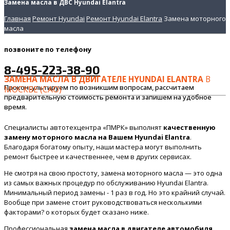
Замена масла в ДВС Hyundai Elantra
Главная
Ремонт Hyundai
Ремонт Hyundai Elantra
Замена моторного
масла
позвоните
по телефону
8-495-223-38-90
ЗАМЕНА МАСЛА В ДВИГАТЕЛЕ HYUNDAI ELANTRA
В
Проконсультируем по возникшим вопросам, рассчитаем
МОСКВЕ (САО)
предварительную стоимость ремонта и запишем на удобное
время.
Специалисты автотехцентра «ПМРК» выполнят
качественную
замену моторного масла на Вашем Hyundai Elantra
.
Благодаря богатому опыту, наши мастера могут выполнить
ремонт быстрее и качественнее, чем в других сервисах.
Не смотря на свою простоту, замена моторного масла — это одна
из самых важных процедур по обслуживанию Hyundai Elantra.
Минимальный период замены - 1 раз в год. Но это крайний случай.
Вообще при замене стоит руководствоваться несколькими
факторами? о которых будет сказано ниже.
Профессиональная
замена масла в двигателе автомобиля