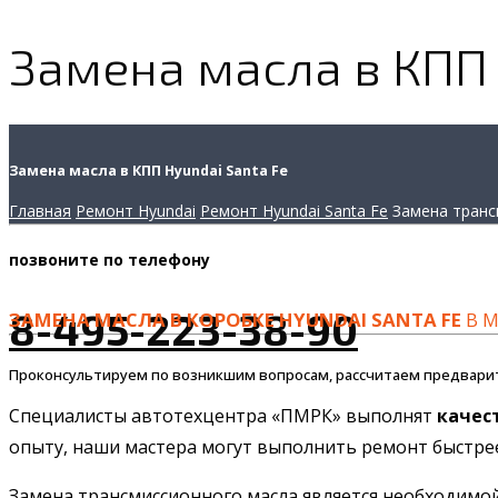
Замена масла в КПП 
Замена масла в КПП Hyundai Santa Fe
Главная
Ремонт Hyundai
Ремонт Hyundai Santa Fe
Замена транс
позвоните
по телефону
8-495-223-38-90
ЗАМЕНА МАСЛА В КОРОБКЕ HYUNDAI SANTA FE
В М
Проконсультируем по возникшим вопросам, рассчитаем предвари
Специалисты автотехцентра «ПМРК» выполнят
качес
опыту, наши мастера могут выполнить ремонт быстрее 
Замена трансмиссионного масла является необходимой