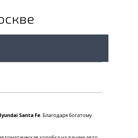
оскве
yundai Santa Fe
. Благодаря богатому
автоматическая коробка на вашем авто.