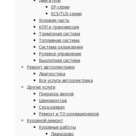
Двигатель
EP-серии
EC5/TU5-серии
Ходовая часть
КПП и трансмиссия
Тормозная система
Топливная система
Система охлаждения
Рулевое управление
Выхлопная система
Ремонт автоэлектрики
Диагностика
Все услуги автоэлектрика
Другие услуги
Покраска дисков
Шиномонтаж
Сход-развал
Ремонт и ТО кондиционеров
Кузовной ремонт
Кузовные работы
Лианозово