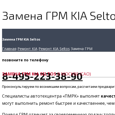
Замена ГРМ KIA Selt
Замена ГРМ KIA Seltos
Главная
Ремонт KIA
Ремонт KIA Seltos
Замена ГРМ
позвоните
по телефону
8-495-223-38-90
ЗАМЕНА ГРМ KIA SELTOS
В МОСКВЕ (САО)
Проконсультируем по возникшим вопросам, рассчитаем предвари
Специалисты автотехцентра «ПМРК» выполнят
качес
могут выполнить ремонт быстрее и качественнее, чем 
Привод ГРМ отвечает за своевременную подачу топлив