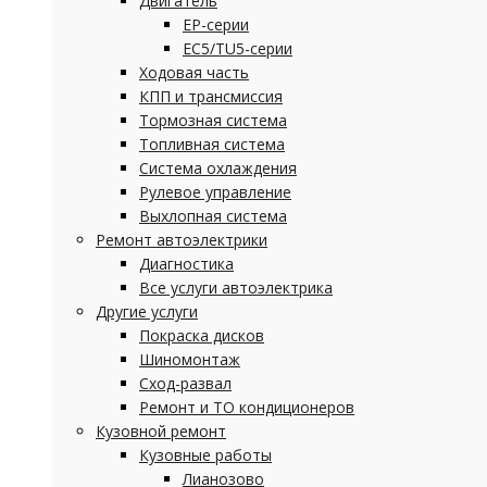
Двигатель
EP-серии
EC5/TU5-серии
Ходовая часть
КПП и трансмиссия
Тормозная система
Топливная система
Система охлаждения
Рулевое управление
Выхлопная система
Ремонт автоэлектрики
Диагностика
Все услуги автоэлектрика
Другие услуги
Покраска дисков
Шиномонтаж
Сход-развал
Ремонт и ТО кондиционеров
Кузовной ремонт
Кузовные работы
Лианозово