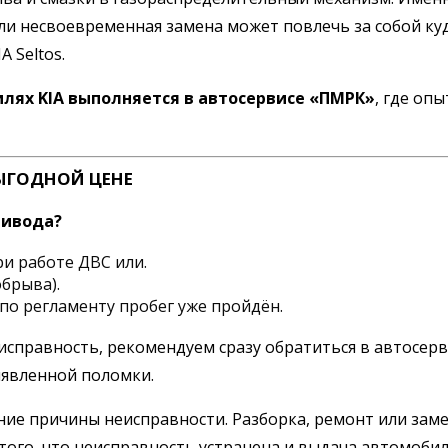
ли несвоевременная замена может повлечь за собой ку
 Seltos.
лях KIA выполняется в автосервисе «ПМРК»
, где оп
ЫГОДНОЙ ЦЕНЕ
ривода?
и работе ДВС или.
брыва).
по регламенту пробег уже пройдён.
правность, рекомендуем сразу обратиться в автосерви
ыявленной поломки.
ние причины неисправности. Разборка, ремонт или заме
того, что неисправность устранена и выдача автомобил