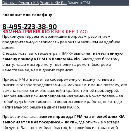
Главная
Ремонт KIA
Ремонт KIA Rio
Замена ГРМ
позвоните
по телефону
8-495-223-38-90
ЗАМЕНА ГРМ KIA RIO
В МОСКВЕ (САО)
Проконсультируем по возникшим вопросам, рассчитаем
предварительную стоимость ремонта и запишем на удобное
время.
Специалисты автотехцентра «ПМРК» выполнят
качественную
замену привода ГРМ на Вашем KIA Rio
. Благодаря богатому
опыту, наши мастера могут выполнить ремонт быстрее и
качественнее, чем в других сервисах.
Привод ГРМ отвечает за своевременную подачу топлива и
смазки в газораспределительный механизм. Именно поэтому, его
замена является очень важной и крайне точной процедурой.
Неправильная или несвоевременная замена может повлечь за
собой куда более сложные и дорогостоящие работы, вплоть до
капитального ремонта двигателя KIA Rio.
Профессиональная
замена привода ГРМ на автомобилях KIA
выполняется в автосервисе «ПМРК»
, где опытные мастера
обслужат Ваш автомобиль быстро, без ошибок и с гарантией