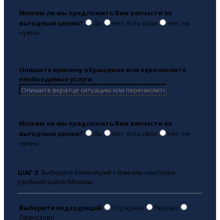
Можем ли мы предложить Вам запчасти по
выгодным ценам?
Да
Нет, есть свои
Нет, не
нужны
Опишите причину обращения или перечислите
необходимые услуги
Можем ли мы предложить Вам запчасти по
выгодным ценам?
Да
Нет, есть свои
Нет, не
нужны
ШАГ 3.
Выберите ближайший к Вам или наиболее
удобный район Москвы
Выберите подходящий
Отрадное
Перово
Лианозово