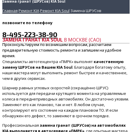
Замена гранат (ШРУСов) KIA Soul
Главная
Ремонт KIA
Ремонт KIA Soul
Замена ШРУСов
позвоните
по телефону
8-495-223-38-90
ЗАМЕНА ГРАНАТ KIA SOUL
В МОСКВЕ (САО)
Проконсультируем по возникшим вопросам, рассчитаем
предварительную стоимость ремонта и запишем на удобное
время.
Специалисты автотехцентра «ПМРК» выполнят
качественную
замену ШРУСов на Вашем KIA Soul
. Благодаря богатому опыту,
наши мастера могут выполнить ремонт быстрее и качественнее,
чем в других сервисах.
Шарнир равных угловых скоростей (сокращённо ШРУС)
используется для передачи крутящего момента на управляемые
колеса в переднеприводных автомобилях. Он достаточно уязвим.
Заменяют его как планово, так и нет. В любом случае,
контролируют его состояние на каждом плановом ТО. И если
обнаружен его дефект, то заменяют в срочном порядке.
Профессиональная
замена гранат (ШРУСов) на автомобилях
KIA выполняется в автосервисе «ПМРК»
, где опытные мастера