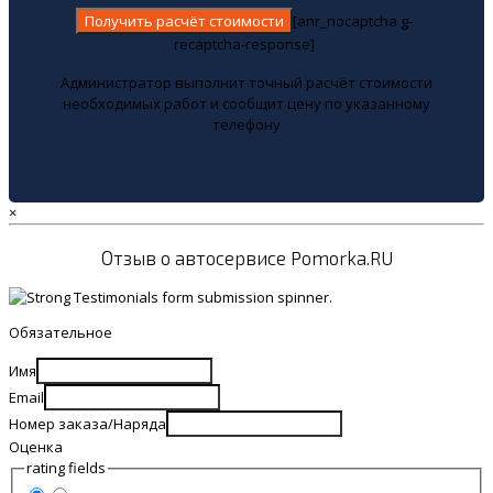
[anr_nocaptcha g-
recaptcha-response]
Администратор выполнит точный расчёт стоимости
необходимых работ и сообщит цену по указанному
телефону
×
Отзыв о автосервисе Pomorka.RU
Обязательное
Имя
Email
Номер заказа/Наряда
Оценка
rating fields