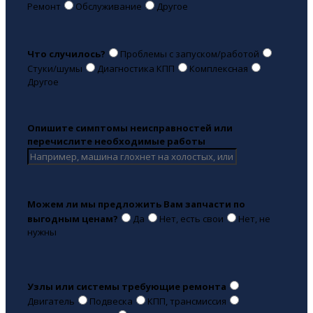
Ремонт
Обслуживание
Другое
Что случилось?
Проблемы с запуском/работой
Стуки/шумы
Диагностика КПП
Комплексная
Другое
Опишите симптомы неисправностей или
перечислите необходимые работы
Можем ли мы предложить Вам запчасти по
выгодным ценам?
Да
Нет, есть свои
Нет, не
нужны
Узлы или системы требующие ремонта
Двигатель
Подвеска
КПП, трансмиссия