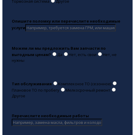
Тормозная система
Другое
Опишите поломку или перечислите необходимые
услуги
Можем ли мы предложить Вам запчасти по
выгодным ценам?
Да
Нет, есть свои
Нет, не
нужны
Тип обслуживания
Комплексное ТО (сезонное)
Плановое ТО по пробегу
Мелкосрочный ремонт
Другое
Перечислите необходимые работы