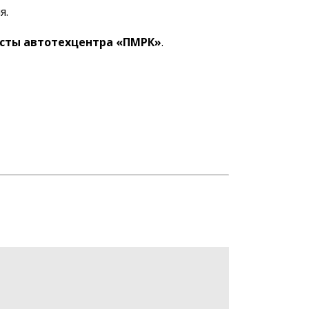
я.
сты автотехцентра «ПМРК»
.