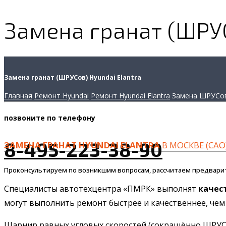
Замена гранат (ШРУС
Замена гранат (ШРУСов) Hyundai Elantra
Главная
Ремонт Hyundai
Ремонт Hyundai Elantra
Замена ШРУСо
позвоните
по телефону
8-495-223-38-90
ЗАМЕНА ГРАНАТ HYUNDAI ELANTRA
В МОСКВЕ (САО
Проконсультируем по возникшим вопросам, рассчитаем предвари
Специалисты автотехцентра «ПМРК» выполнят
качес
могут выполнить ремонт быстрее и качественнее, чем 
Шарнир равных угловых скоростей (сокращённо ШРУС)