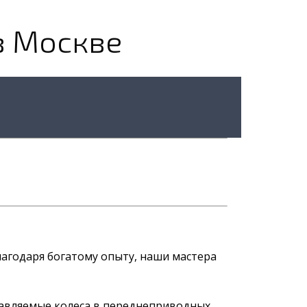
в Москве
Благодаря богатому опыту, наши мастера
равляемые колеса в переднеприводных