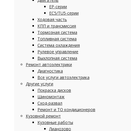
Двигатель
EP-серии
EC5/TU5-серии
Ходовая часть
КПП и трансмиссия
Тормозная система
Топливная система
Система охлаждения
Рулевое управление
Выхлопная система
Ремонт автоэлектрики
Диагностика
Все услуги автоэлектрика
Другие услуги
Покраска дисков
Шиномонтаж
Сход-развал
Ремонт и ТО кондиционеров
Кузовной ремонт
Кузовные работы
Лианозово