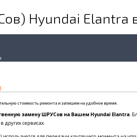
ов) Hyundai Elantra 
в
)
тельную стоимость ремонта и запишем на удобное время.
твенную замену ШРУСов на Вашем Hyundai Elantra
. 
в других сервисах.
 используется для передачи крутящего момента на уп