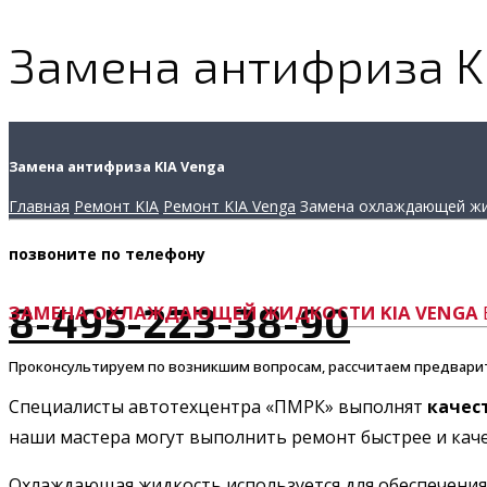
Замена антифриза K
Замена антифриза KIA Venga
Главная
Ремонт KIA
Ремонт KIA Venga
Замена охлаждающей ж
позвоните
по телефону
8-495-223-38-90
ЗАМЕНА ОХЛАЖДАЮЩЕЙ ЖИДКОСТИ KIA VENGA
Проконсультируем по возникшим вопросам, рассчитаем предвари
Специалисты автотехцентра «ПМРК» выполнят
качес
наши мастера могут выполнить ремонт быстрее и качес
Охлаждающая жидкость используется для обеспечения 