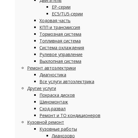
Двигатель
EP-серии
EC5/TU5-серии
Ходовая часть
КПП и трансмиссия
Тормозная система
Топливная система
Система охлаждения
Рулевое управление
Выхлопная система
Ремонт автоэлектрики
Диагностика
Все услуги автоэлектрика
Другие услуги
Покраска дисков
Шиномонтаж
Сход-развал
Ремонт и ТО кондиционеров
Кузовной ремонт
Кузовные работы
Лианозово