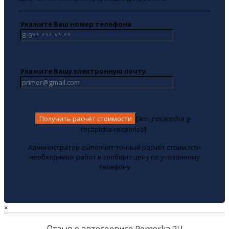
Укажите Ваш номер телефона
Укажите Вашу электронную почту
[anr_nocaptcha g-
recaptcha-response]
Администратор выполнит точный расчёт стоимости
необходимых работ и сообщит цену по указанному
телефону
×
Отзыв о автосервисе Pomorka.RU