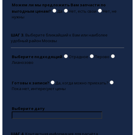
Можем ли мы предложить Вам запчасти по
выгодным ценам?
Да
Нет, есть свои
Нет, не
нужны
ШАГ 3.
Выберите ближайший к Вам или наиболее
удобный район Москвы
Выберите подходящий
Отрадное
Перово
Лианозово
Готовы к записи?
Да, когда можно приехать?
Пока нет, интересуют цены
Выберите дату
ШАГ 4.
Контактная информация для расчёта