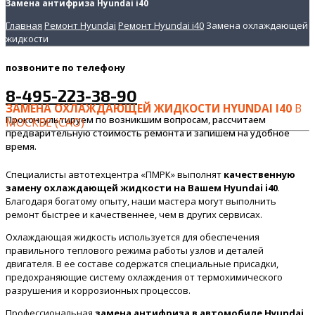
Замена антифриза Hyundai i40
Главная
Ремонт Hyundai
Ремонт Hyundai i40
Замена охлаждающей
жидкости
позвоните
по телефону
8-495-223-38-90
ЗАМЕНА ОХЛАЖДАЮЩЕЙ ЖИДКОСТИ HYUNDAI I40
В
Проконсультируем по возникшим вопросам, рассчитаем
МОСКВЕ (САО)
предварительную стоимость ремонта и запишем на удобное
время.
Специалисты автотехцентра «ПМРК» выполнят
качественную
замену охлаждающей жидкости на Вашем Hyundai i40
.
Благодаря богатому опыту, наши мастера могут выполнить
ремонт быстрее и качественнее, чем в других сервисах.
Охлаждающая жидкость используется для обеспечения
правильного теплового режима работы узлов и деталей
двигателя. В ее составе содержатся специальные присадки,
предохраняющие систему охлаждения от термохимического
разрушения и коррозионных процессов.
Профессиональная
замена антифриза в автомобиле Hyundai