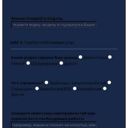
Впишите марку и модель
ШАГ 2.
Подбор необходимых услуг
Какие услуги сервиса Вам нужны
Диагностика
Ремонт
Обслуживание
Другое
Что случилось?
Проблемы с запуском/работой
Стуки/шумы
Диагностика КПП
Комплексная
Другое
Опишите симптомы неисправностей или
перечислите необходимые работы