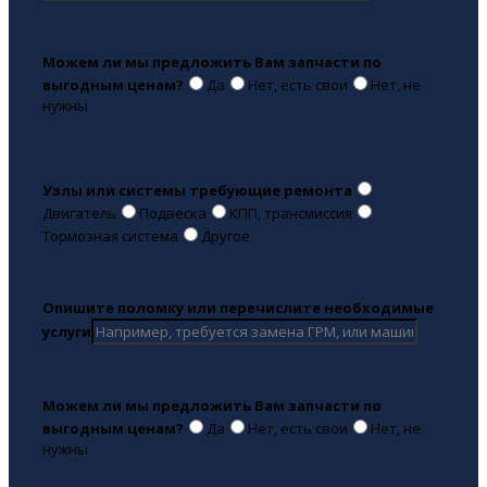
Можем ли мы предложить Вам запчасти по
выгодным ценам?
Да
Нет, есть свои
Нет, не
нужны
Узлы или системы требующие ремонта
Двигатель
Подвеска
КПП, трансмиссия
Тормозная система
Другое
Опишите поломку или перечислите необходимые
услуги
Можем ли мы предложить Вам запчасти по
выгодным ценам?
Да
Нет, есть свои
Нет, не
нужны