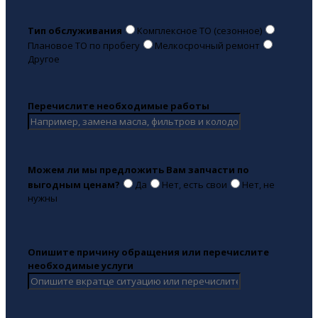
Тип обслуживания
Комплексное ТО (сезонное)
Плановое ТО по пробегу
Мелкосрочный ремонт
Другое
Перечислите необходимые работы
Можем ли мы предложить Вам запчасти по
выгодным ценам?
Да
Нет, есть свои
Нет, не
нужны
Опишите причину обращения или перечислите
необходимые услуги