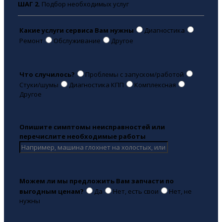
ШАГ 2.
Подбор необходимых услуг
Какие услуги сервиса Вам нужны
Диагностика
Ремонт
Обслуживание
Другое
Что случилось?
Проблемы с запуском/работой
Стуки/шумы
Диагностика КПП
Комплексная
Другое
Опишите симптомы неисправностей или
перечислите необходимые работы
Можем ли мы предложить Вам запчасти по
выгодным ценам?
Да
Нет, есть свои
Нет, не
нужны