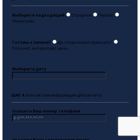
Выберите подходящий
Отрадное
Перово
Лианозово
Готовы к записи?
Да, когда можно приехать?
Пока нет, интересуют цены
Выберите дату
ШАГ 4.
Контактная информация для расчёта
Укажите Ваш номер телефона
Укажите Вашу электронную почту