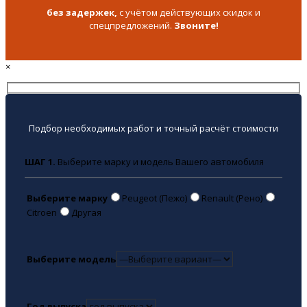
без задержек,
с учётом действующих скидок и
спецпредложений.
Звоните!
×
Подбор необходимых работ и точный расчёт стоимости
ШАГ 1.
Выберите марку и модель Вашего автомобиля
Выберите марку
Peugeot (Пежо)
Renault (Рено)
Citroen
Другая
Выберите модель
Год выпуска