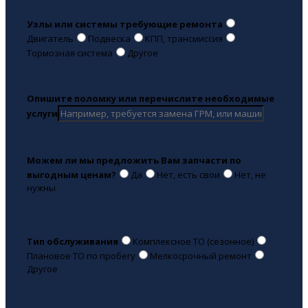
Узлы или системы требующие ремонта
Двигатель
Подвеска
КПП, трансмиссия
Тормозная система
Другое
Опишите поломку или перечислите необходимые
услуги
Можем ли мы предложить Вам запчасти по
выгодным ценам?
Да
Нет, есть свои
Нет, не
нужны
Тип обслуживания
Комплексное ТО (сезонное)
Плановое ТО по пробегу
Мелкосрочный ремонт
Другое