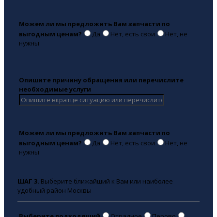
Можем ли мы предложить Вам запчасти по
выгодным ценам?
Да
Нет, есть свои
Нет, не
нужны
Опишите причину обращения или перечислите
необходимые услуги
Можем ли мы предложить Вам запчасти по
выгодным ценам?
Да
Нет, есть свои
Нет, не
нужны
ШАГ 3.
Выберите ближайший к Вам или наиболее
удобный район Москвы
Выберите подходящий
Отрадное
Перово