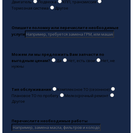
Двигатель
Подвеска
КПП, трансмиссия
Тормозная система
Другое
Опишите поломку или перечислите необходимые
услуги
Можем ли мы предложить Вам запчасти по
выгодным ценам?
Да
Нет, есть свои
Нет, не
нужны
Тип обслуживания
Комплексное ТО (сезонное)
Плановое ТО по пробегу
Мелкосрочный ремонт
Другое
Перечислите необходимые работы