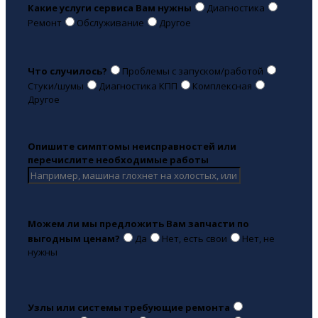
Какие услуги сервиса Вам нужны
Диагностика
Ремонт
Обслуживание
Другое
Что случилось?
Проблемы с запуском/работой
Стуки/шумы
Диагностика КПП
Комплексная
Другое
Опишите симптомы неисправностей или
перечислите необходимые работы
Можем ли мы предложить Вам запчасти по
выгодным ценам?
Да
Нет, есть свои
Нет, не
нужны
Узлы или системы требующие ремонта