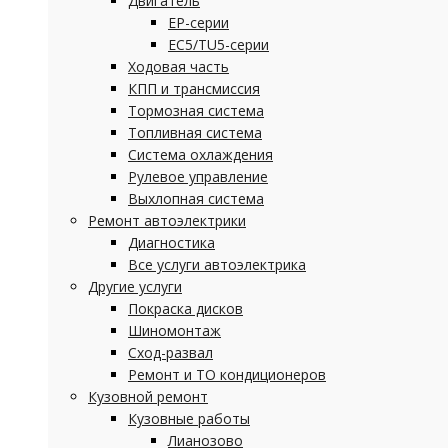
Двигатель
EP-серии
EC5/TU5-серии
Ходовая часть
КПП и трансмиссия
Тормозная система
Топливная система
Система охлаждения
Рулевое управление
Выхлопная система
Ремонт автоэлектрики
Диагностика
Все услуги автоэлектрика
Другие услуги
Покраска дисков
Шиномонтаж
Сход-развал
Ремонт и ТО кондиционеров
Кузовной ремонт
Кузовные работы
Лианозово