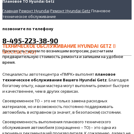
Плановое ТО Hyundai Getz
Главная
Ремонт Hyundai
Ремонт Hyundai Getz
Плановое
техническое обслуживание
позвоните
по телефону
8-495-223-38-90
ТЕХНИЧЕСКОЕ ОБСЛУЖИВАНИЕ HYUNDAI GETZ
В
Проконсультируем по возникшим вопросам, рассчитаем
МОСКВЕ (САО)
предварительную стоимость ремонта и запишем на удобное
время.
Специалисты автотехцентра «ПМРК» выполнят
плановое
техническое обслуживание Вашего Hyundai Getz
. Благодаря
богатому опыту, наши мастера могут выполнить ремонт быстрее
и качественнее, чем в других сервисах.
Своевременное ТО – это не только замена расходных
материалов, но и возможность постоянно поддерживать
автомобиль в исправном (а значит, в безопасном) состоянии.
Своевременность выполнения планового технического
обслуживания автомобиля (сокращенно – ТО) – это одна из
ключевых рекомендаций производителя. К сожалению, далеко не