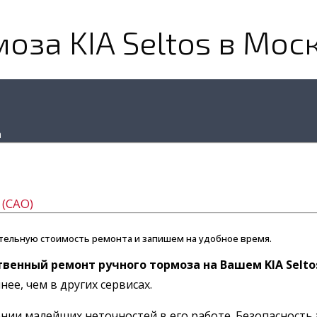
оза KIA Seltos в Мос
а
(САО)
тельную стоимость ремонта и запишем на удобное время.
твенный ремонт ручного тормоза на Вашем KIA Selto
ее, чем в других сервисах.
ии малейших неточностей в его работе. Безопасность 