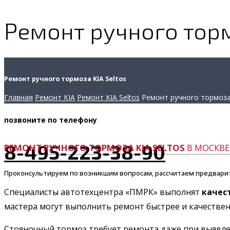
Ремонт ручного торм
Ремонт ручного тормоза KIA Seltos
Главная
Ремонт KIA
Ремонт KIA Seltos
Ремонт ручного тормоз
позвоните
по телефону
8-495-223-38-90
РЕМОНТ РУЧНОГО ТОРМОЗА KIA SELTOS
В МОСКВЕ 
Проконсультируем по возникшим вопросам, рассчитаем предвари
Специалисты автотехцентра «ПМРК» выполнят
качес
мастера могут выполнить ремонт быстрее и качественн
Стояночный тормоз требует ремонта даже при выявлен