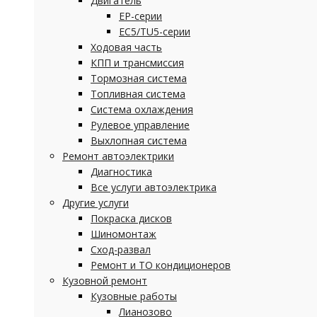
Двигатель
EP-серии
EC5/TU5-серии
Ходовая часть
КПП и трансмиссия
Тормозная система
Топливная система
Система охлаждения
Рулевое управление
Выхлопная система
Ремонт автоэлектрики
Диагностика
Все услуги автоэлектрика
Другие услуги
Покраска дисков
Шиномонтаж
Сход-развал
Ремонт и ТО кондиционеров
Кузовной ремонт
Кузовные работы
Лианозово