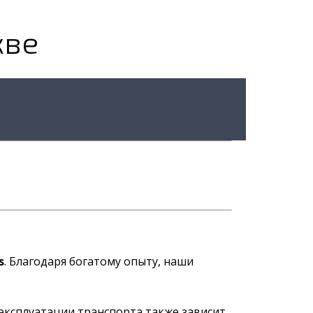
кве
s
. Благодаря богатому опыту, наши
эксплуатации транспорта также зависит