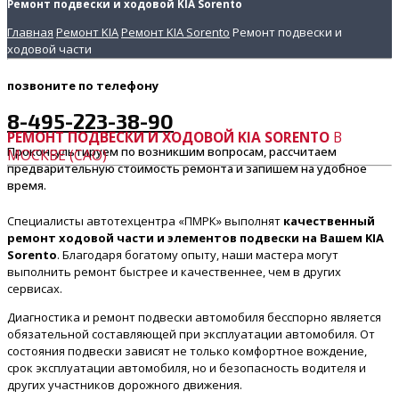
Ремонт подвески и ходовой KIA Sorento
Главная
Ремонт KIA
Ремонт KIA Sorento
Ремонт подвески и
ходовой части
позвоните
по телефону
8-495-223-38-90
РЕМОНТ ПОДВЕСКИ И ХОДОВОЙ KIA SORENTO
В
Проконсультируем по возникшим вопросам, рассчитаем
МОСКВЕ (САО)
предварительную стоимость ремонта и запишем на удобное
время.
Специалисты автотехцентра «ПМРК» выполнят
качественный
ремонт ходовой части и элементов подвески на Вашем KIA
Sorento
. Благодаря богатому опыту, наши мастера могут
выполнить ремонт быстрее и качественнее, чем в других
сервисах.
Диагностика и ремонт подвески автомобиля бесспорно является
обязательной составляющей при эксплуатации автомобиля. От
состояния подвески зависят не только комфортное вождение,
срок эксплуатации автомобиля, но и безопасность водителя и
других участников дорожного движения.