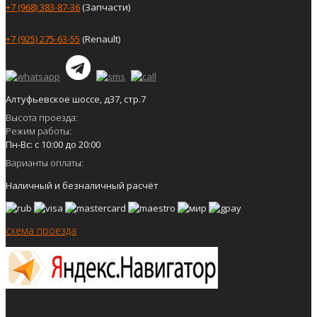
+7 (968) 383-87-36
(Запчасти)
+7 (925) 275-63-55
(Renault)
Алтуфьевское шоссе, д37, стр.7
Высота проезда:
Режим работы:
Пн-Вс: с 10:00 до 20:00
Варианты оплаты:
Наличный и безналичный расчёт
схема проезда