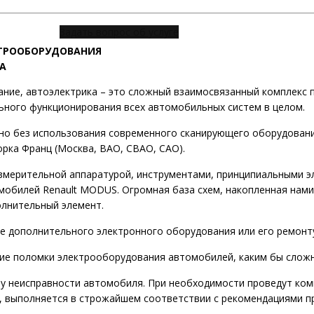
Задать вопрос об услуге
ТРООБОРУДОВАНИЯ
А
ние, автоэлектрика – это сложный взаимосвязанный комплекс 
льного функционирования всех автомобильных систем в целом.
но без использования современного сканирующего оборудован
орка Франц (Москва, ВАО, СВАО, САО).
змерительной аппаратурой, инструментами, принципиальными эл
мобилей Renault MODUS. Огромная база схем, накопленная нами
олнительный элемент.
ке дополнительного электронного оборудования или его ремонт
ние поломки электрооборудования автомобилей, каким бы сложн
у неисправности автомобиля. При необходимости проведут ком
, выполняется в строжайшем соответствии с рекомендациями п