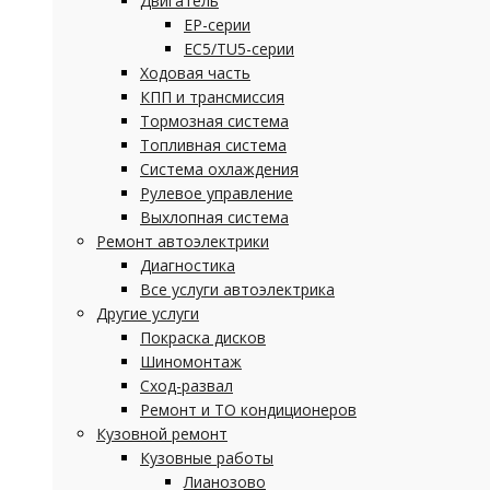
Двигатель
EP-серии
EC5/TU5-серии
Ходовая часть
КПП и трансмиссия
Тормозная система
Топливная система
Система охлаждения
Рулевое управление
Выхлопная система
Ремонт автоэлектрики
Диагностика
Все услуги автоэлектрика
Другие услуги
Покраска дисков
Шиномонтаж
Сход-развал
Ремонт и ТО кондиционеров
Кузовной ремонт
Кузовные работы
Лианозово