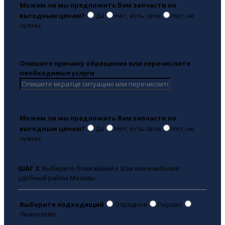
Можем ли мы предложить Вам запчасти по
выгодным ценам?
Да
Нет, есть свои
Нет, не
нужны
Опишите причину обращения или перечислите
необходимые услуги
Можем ли мы предложить Вам запчасти по
выгодным ценам?
Да
Нет, есть свои
Нет, не
нужны
ШАГ 3.
Выберите ближайший к Вам или наиболее
удобный район Москвы
Выберите подходящий
Отрадное
Перово
Лианозово