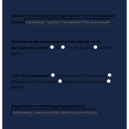
Опишите поломку или перечислите необходимые
услуги
Можем ли мы предложить Вам запчасти по
выгодным ценам?
Да
Нет, есть свои
Нет, не
нужны
Тип обслуживания
Комплексное ТО (сезонное)
Плановое ТО по пробегу
Мелкосрочный ремонт
Другое
Перечислите необходимые работы