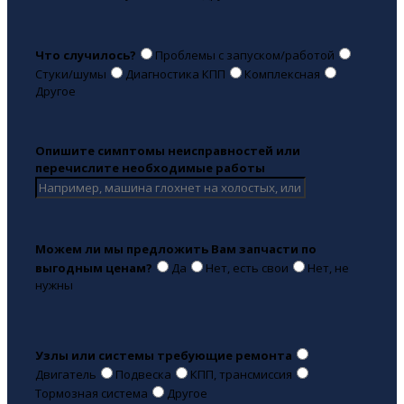
Что случилось?
Проблемы с запуском/работой
Стуки/шумы
Диагностика КПП
Комплексная
Другое
Опишите симптомы неисправностей или
перечислите необходимые работы
Можем ли мы предложить Вам запчасти по
выгодным ценам?
Да
Нет, есть свои
Нет, не
нужны
Узлы или системы требующие ремонта
Двигатель
Подвеска
КПП, трансмиссия
Тормозная система
Другое