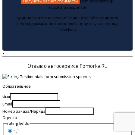
[anr_nocaptcha g-
recaptcha-response]
Администратор выполнит точный расчёт стоимости
необходимых работ и сообщит цену по указанному
телефону
×
Отзыв о автосервисе Pomorka.RU
Обязательное
Имя
Email
Номер заказа/Наряда
Оценка
rating fields