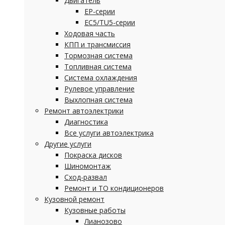
Двигатель
EP-серии
EC5/TU5-серии
Ходовая часть
КПП и трансмиссия
Тормозная система
Топливная система
Система охлаждения
Рулевое управление
Выхлопная система
Ремонт автоэлектрики
Диагностика
Все услуги автоэлектрика
Другие услуги
Покраска дисков
Шиномонтаж
Сход-развал
Ремонт и ТО кондиционеров
Кузовной ремонт
Кузовные работы
Лианозово