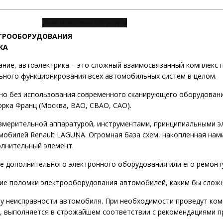
Задать вопрос об услуге
ТРООБОРУДОВАНИЯ
КА
ние, автоэлектрика – это сложный взаимосвязанный комплекс 
льного функционирования всех автомобильных систем в целом.
но без использования современного сканирующего оборудован
орка Франц (Москва, ВАО, СВАО, САО).
змерительной аппаратурой, инструментами, принципиальными эл
мобилей Renault LAGUNA. Огромная база схем, накопленная нами
олнительный элемент.
ке дополнительного электронного оборудования или его ремонт
ние поломки электрооборудования автомобилей, каким бы сложн
у неисправности автомобиля. При необходимости проведут ком
, выполняется в строжайшем соответствии с рекомендациями п