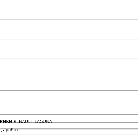
ТРИКИ
RENAULT LAGUNA
ды работ: