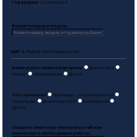
Год выпуска
Впишите марку и модель
ШАГ 2.
Подбор необходимых услуг
Какие услуги сервиса Вам нужны
Диагностика
Ремонт
Обслуживание
Другое
Что случилось?
Проблемы с запуском/работой
Стуки/шумы
Диагностика КПП
Комплексная
Другое
Опишите симптомы неисправностей или
перечислите необходимые работы