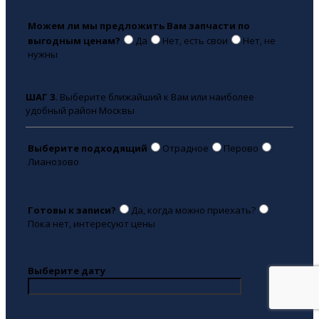
Можем ли мы предложить Вам запчасти по
выгодным ценам?
Да
Нет, есть свои
Нет, не
нужны
ШАГ 3.
Выберите ближайший к Вам или наиболее
удобный район Москвы
Выберите подходящий
Отрадное
Перово
Лианозово
Готовы к записи?
Да, когда можно приехать?
Пока нет, интересуют цены
Выберите дату