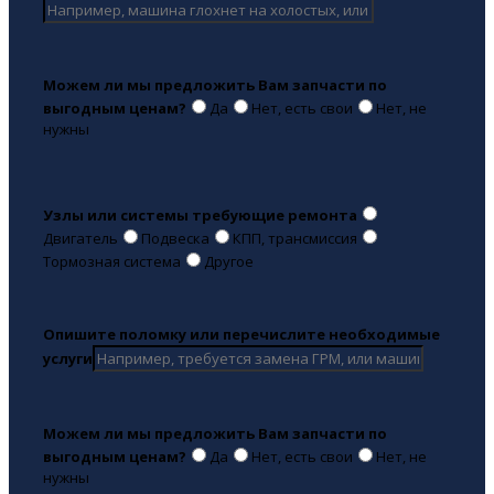
Можем ли мы предложить Вам запчасти по
выгодным ценам?
Да
Нет, есть свои
Нет, не
нужны
Узлы или системы требующие ремонта
Двигатель
Подвеска
КПП, трансмиссия
Тормозная система
Другое
Опишите поломку или перечислите необходимые
услуги
Можем ли мы предложить Вам запчасти по
выгодным ценам?
Да
Нет, есть свои
Нет, не
нужны