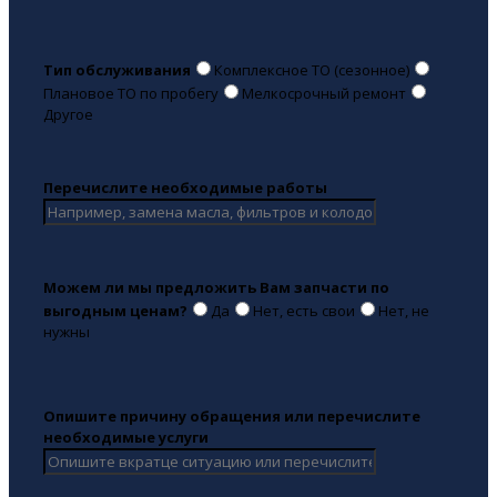
Тип обслуживания
Комплексное ТО (сезонное)
Плановое ТО по пробегу
Мелкосрочный ремонт
Другое
Перечислите необходимые работы
Можем ли мы предложить Вам запчасти по
выгодным ценам?
Да
Нет, есть свои
Нет, не
нужны
Опишите причину обращения или перечислите
необходимые услуги