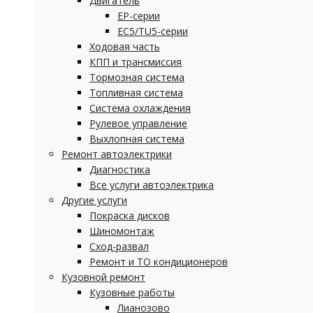
Двигатель
EP-серии
EC5/TU5-серии
Ходовая часть
КПП и трансмиссия
Тормозная система
Топливная система
Система охлаждения
Рулевое управление
Выхлопная система
Ремонт автоэлектрики
Диагностика
Все услуги автоэлектрика
Другие услуги
Покраска дисков
Шиномонтаж
Сход-развал
Ремонт и ТО кондиционеров
Кузовной ремонт
Кузовные работы
Лианозово