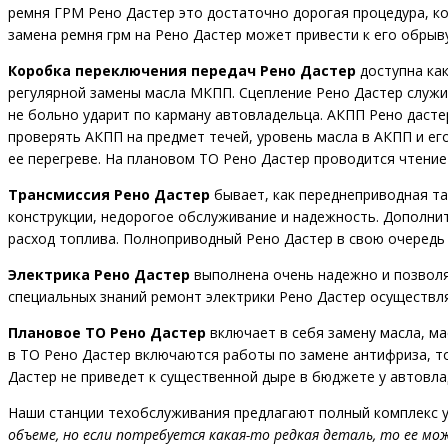
ремня ГРМ Рено Дастер это достаточно дорогая процедура, ко
замена ремня грм на Рено Дастер может привести к его обрыву
Коробка переключения передач Рено Дастер
доступна как
регулярной замены масла МКПП. Сцепление Рено Дастер служит 
не больно ударит по карману автовладельца. АКПП Рено даст
проверять АКПП на предмет течей, уровень масла в АКПП и ег
ее перегреве. На плановом ТО Рено Дастер проводится чтени
Трансмиссия Рено Дастер
бывает, как переднеприводная та
конструкции, недорогое обслуживание и надежность. Дополни
расход топлива. Полноприводный Рено Дастер в свою очередь
Электрика Рено Дастер
выполнена очень надежно и позволя
специальных знаний ремонт электрики Рено Дастер осуществлят
Плановое ТО Рено Дастер
включает в себя замену масла, ма
в ТО Рено Дастер включаются работы по замене антифриза, 
Дастер не приведет к существенной дыре в бюджете у автовла
Наши станции техобслуживания предлагают полный комплекс у
объеме, но если потребуется какая-то редкая деталь, то ее мо