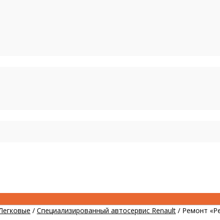
Легковые
/
Специализированный автосервис Renault
/
Ремонт «Р