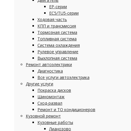
Двигатель
EP-серии
EC5/TU5-серии
Ходовая часть
КПП и трансмиссия
Тормозная система
Топливная система
Система охлаждения
Рулевое управление
Выхлопная система
Ремонт автоэлектрики
Диагностика
Все услуги автоэлектрика
Другие услуги
Покраска дисков
Шиномонтаж
Сход-развал
Ремонт и ТО кондиционеров
Кузовной ремонт
Кузовные работы
Лианозово