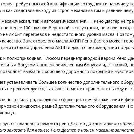
торая требует высокой квалификации сотрудника и наличие у н
 и как следствие выходу из строя механизма грм и дальнейшему
 механическая, так и автоматическая. МКПП Рено Дастер не тр
не менее 100 ткм при бережной эксплуатации, но и при выходе 
ер не любит перегревов и недостаточного уровня масла. Поэто
о качество. Запах горелого масла АКПП Рено Дастер может гов
е памяти блока управления АКПП и даются рекомендации по да
к и полноприводная. Плюсом переднеприводной версии Рено Да
тельным бонусом к вышеперечисленным бонусам идет низкий, п
 позволяет выехать с хорошего дорожного покрытия и чувствов
ет устанавливать большее количество дополнительного обору
ь не рекомендуется, так как это может привести к выходу из с
сляного фильтра, воздушного фильтра, свечей зажигания и филь
тормозной жидкости, ремней дополнительного оборудования. Н
дельца.
слуг, от планового ремонта рено Дастер до капитального.
Запч
жно заказать для вашего Рено Дастер в нашем магазине запчасте