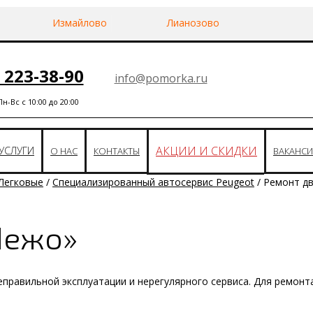
Измайлово
Лианозово
) 223-38-90
info@pomorka.ru
-Вс с 10:00 до 20:00
АКЦИИ И СКИДКИ
УСЛУГИ
О НАС
КОНТАКТЫ
ВАКАНС
Легковые
/
Специализированный автосервис Peugeot
/
Ремонт д
Пежо»
еправильной эксплуатации и нерегулярного сервиса. Для ремонт