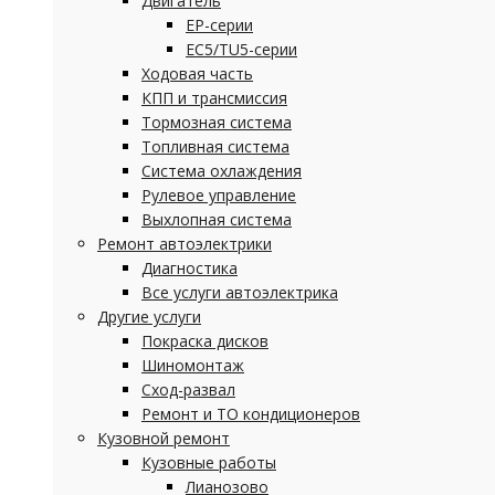
Двигатель
EP-серии
EC5/TU5-серии
Ходовая часть
КПП и трансмиссия
Тормозная система
Топливная система
Система охлаждения
Рулевое управление
Выхлопная система
Ремонт автоэлектрики
Диагностика
Все услуги автоэлектрика
Другие услуги
Покраска дисков
Шиномонтаж
Сход-развал
Ремонт и ТО кондиционеров
Кузовной ремонт
Кузовные работы
Лианозово