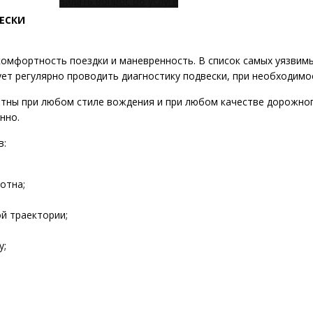
Задать вопрос об услуге
ЕСКИ
комфортность поездки и маневренность. В список самых уязвим
ует регулярно проводить диагностику подвески, при необходим
ны при любом стиле вождения и при любом качестве дорожного
нно.
в:
отна;
й траектории;
у;