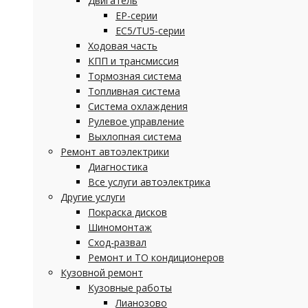
Двигатель
EP-серии
EC5/TU5-серии
Ходовая часть
КПП и трансмиссия
Тормозная система
Топливная система
Система охлаждения
Рулевое управление
Выхлопная система
Ремонт автоэлектрики
Диагностика
Все услуги автоэлектрика
Другие услуги
Покраска дисков
Шиномонтаж
Сход-развал
Ремонт и ТО кондиционеров
Кузовной ремонт
Кузовные работы
Лианозово