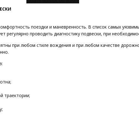
Задать вопрос об услуге
ЕСКИ
комфортность поездки и маневренность. В список самых уязвим
ует регулярно проводить диагностику подвески, при необходим
тны при любом стиле вождения и при любом качестве дорожног
нно.
в:
отна;
й траектории;
у;