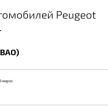
томобилей Peugeot
Г
СВАО)
й марок: