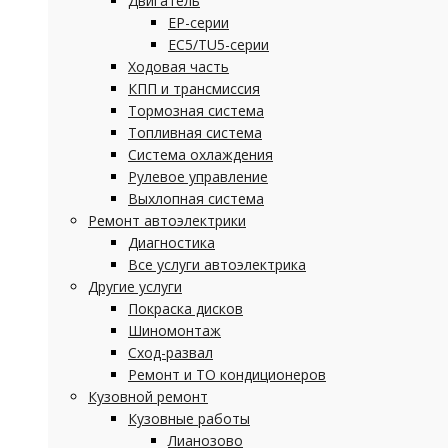
Двигатель
EP-серии
EC5/TU5-серии
Ходовая часть
КПП и трансмиссия
Тормозная система
Топливная система
Система охлаждения
Рулевое управление
Выхлопная система
Ремонт автоэлектрики
Диагностика
Все услуги автоэлектрика
Другие услуги
Покраска дисков
Шиномонтаж
Сход-развал
Ремонт и ТО кондиционеров
Кузовной ремонт
Кузовные работы
Лианозово