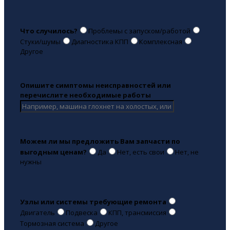
Что случилось?
Проблемы с запуском/работой
Стуки/шумы
Диагностика КПП
Комплексная
Другое
Опишите симптомы неисправностей или
перечислите необходимые работы
Можем ли мы предложить Вам запчасти по
выгодным ценам?
Да
Нет, есть свои
Нет, не
нужны
Узлы или системы требующие ремонта
Двигатель
Подвеска
КПП, трансмиссия
Тормозная система
Другое