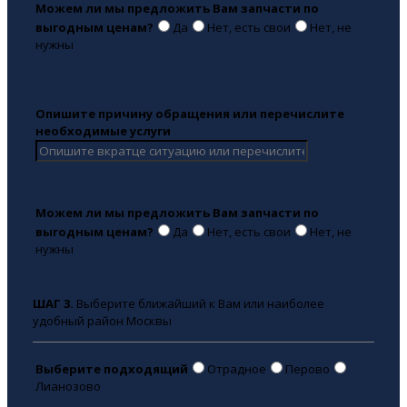
Можем ли мы предложить Вам запчасти по
выгодным ценам?
Да
Нет, есть свои
Нет, не
нужны
Опишите причину обращения или перечислите
необходимые услуги
Можем ли мы предложить Вам запчасти по
выгодным ценам?
Да
Нет, есть свои
Нет, не
нужны
ШАГ 3.
Выберите ближайший к Вам или наиболее
удобный район Москвы
Выберите подходящий
Отрадное
Перово
Лианозово