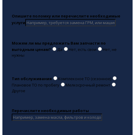
Опишите поломку или перечислите необходимые
услуги
Можем ли мы предложить Вам запчасти по
выгодным ценам?
Да
Нет, есть свои
Нет, не
нужны
Тип обслуживания
Комплексное ТО (сезонное)
Плановое ТО по пробегу
Мелкосрочный ремонт
Другое
Перечислите необходимые работы