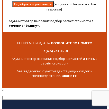
[anr_nocaptcha g-recaptcha-
response]
Администратор выполнит подбор расчёт стоимости
в
течение 10 минут.
НЕТ ВРЕМЕНИ ЖДАТЬ?
ПОЗВОНИТЕ ПО НОМЕРУ
+7 (495) 223-38-90
Администратор выполнит подбор запчастей и точный
расчёт стоимости
без задержек,
с учётом действующих скидок и
спецпредложений.
Звоните!
×