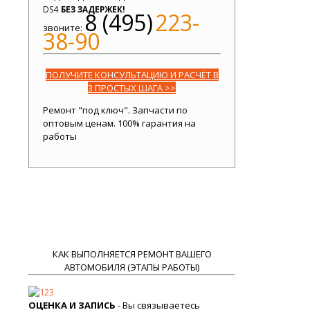
DS4
БЕЗ ЗАДЕРЖЕК!
8 (495)
223-
звоните:
38-90
ПОЛУЧИТЕ КОНСУЛЬТАЦИЮ И РАСЧЁТ В
3 ПРОСТЫХ ШАГА >>
Ремонт "под ключ". Запчасти по
оптовым ценам. 100% гарантия на
работы
КАК ВЫПОЛНЯЕТСЯ РЕМОНТ ВАШЕГО
АВТОМОБИЛЯ (ЭТАПЫ РАБОТЫ)
ОЦЕНКА И ЗАПИСЬ
- Вы связываетесь