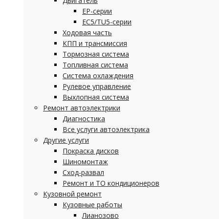
Двигатель
EP-серии
EC5/TU5-серии
Ходовая часть
КПП и трансмиссия
Тормозная система
Топливная система
Система охлаждения
Рулевое управление
Выхлопная система
Ремонт автоэлектрики
Диагностика
Все услуги автоэлектрика
Другие услуги
Покраска дисков
Шиномонтаж
Сход-развал
Ремонт и ТО кондиционеров
Кузовной ремонт
Кузовные работы
Лианозово