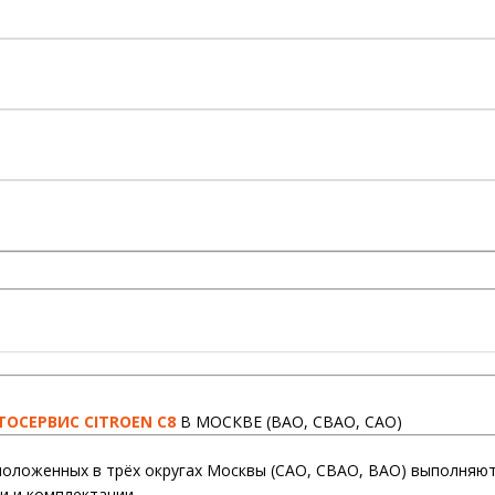
ТОСЕРВИС CITROEN C8
В МОСКВЕ (ВАО, СВАО, САО)
оложенных в трёх округах Москвы (САО, СВАО, ВАО) выполняют
и и комплектации.