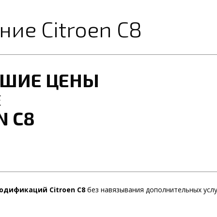
ие Citroen C8
ЧШИЕ ЦЕНЫ
Е
N C8
одификаций Citroen C8
без навязывания дополнительных услу