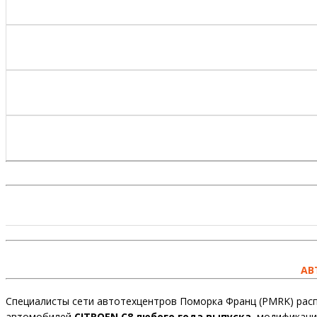
АВ
Специалисты сети автотехцентров Поморка Франц (PMRK) расп
автомобилей
CITROEN C8 любого года выпуска
, модификаци