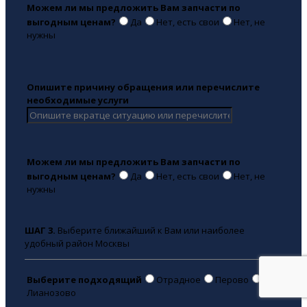
Можем ли мы предложить Вам запчасти по
выгодным ценам?
Да
Нет, есть свои
Нет, не
нужны
Опишите причину обращения или перечислите
необходимые услуги
Можем ли мы предложить Вам запчасти по
выгодным ценам?
Да
Нет, есть свои
Нет, не
нужны
ШАГ 3.
Выберите ближайший к Вам или наиболее
удобный район Москвы
Выберите подходящий
Отрадное
Перово
Лианозово