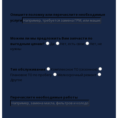
Опишите поломку или перечислите необходимые
услуги
Можем ли мы предложить Вам запчасти по
выгодным ценам?
Да
Нет, есть свои
Нет, не
нужны
Тип обслуживания
Комплексное ТО (сезонное)
Плановое ТО по пробегу
Мелкосрочный ремонт
Другое
Перечислите необходимые работы