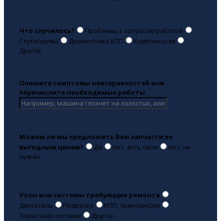
Что случилось?
Проблемы с запуском/работой
Стуки/шумы
Диагностика КПП
Комплексная
Другое
Опишите симптомы неисправностей или
перечислите необходимые работы
Можем ли мы предложить Вам запчасти по
выгодным ценам?
Да
Нет, есть свои
Нет, не
нужны
Узлы или системы требующие ремонта
Двигатель
Подвеска
КПП, трансмиссия
Тормозная система
Другое