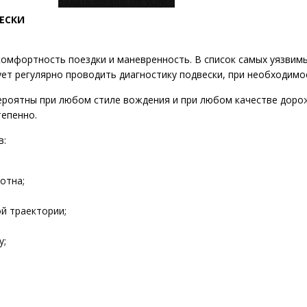
Задать вопрос об услуге
ЕСКИ
комфортность поездки и маневренность. В список самых уязвим
ует регулярно проводить диагностику подвески, при необходим
роятны при любом стиле вождения и при любом качестве дорож
тепенно.
в:
отна;
й траектории;
у;