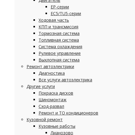
Двигатель
EP-серии
EC5/TU5-серии
Ходовая часть
КПП и трансмиссия
Тормозная система
Топливная система
Система охлаждения
Рулевое управление
Выхлопная система
Ремонт автоэлектрики
Диагностика
Все услуги автоэлектрика
Другие услуги
Покраска дисков
Шиномонтаж
Сход-развал
Ремонт и ТО кондиционеров
Кузовной ремонт
Кузовные работы
Лианозово