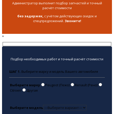
Администратор выполнит подбор запчастей и точный
расчёт стоимости
без задержек,
с учётом действующих скидок и
спецпредложений.
Звоните!
×
Подбор необходимых работ и точный расчёт стоимости
ШАГ 1.
Выберите марку и модель Вашего автомобиля
Выберите марку
Peugeot (Пежо)
Renault (Рено)
Citroen
Другая
Выберите модель