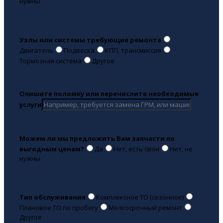
нужны
Узлы или системы требующие ремонта
Двигатель
Подвеска
КПП, трансмиссия
Тормозная система
Другое
Опишите поломку или перечислите необходимые
услуги
Можем ли мы предложить Вам запчасти по
выгодным ценам?
Да
Нет, есть свои
Нет, не
нужны
Тип обслуживания
Комплексное ТО (сезонное)
Плановое ТО по пробегу
Мелкосрочный ремонт
Другое