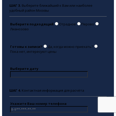
ШАГ 3.
Выберите ближайший к Вам или наиболее
удобный район Москвы
Выберите подходящий
Отрадное
Перово
Лианозово
Готовы к записи?
Да, когда можно приехать?
Пока нет, интересуют цены
Выберите дату
ШАГ 4.
Контактная информация для расчёта
Укажите Ваш номер телефона