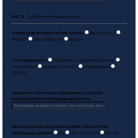
ШАГ 2.
Подбор необходимых услуг
Какие услуги сервиса Вам нужны
Диагностика
Ремонт
Обслуживание
Другое
Что случилось?
Проблемы с запуском/работой
Стуки/шумы
Диагностика КПП
Комплексная
Другое
Опишите симптомы неисправностей или
перечислите необходимые работы
Можем ли мы предложить Вам запчасти по
выгодным ценам?
Да
Нет, есть свои
Нет, не